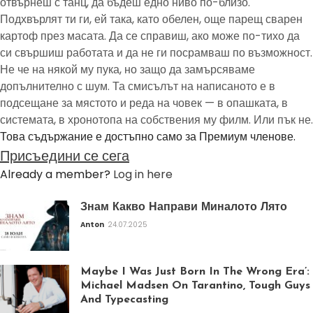
отвърнеш с танц, да бъдеш едно ниво по-близо.
Подхвърлят ти ги, ей така, като обелен, още парещ сварен
картоф през масата. Да се справиш, ако може по-тихо да
си свършиш работата и да не ги посрамваш по възможност.
Не че на някой му пука, но защо да замърсяваме
допълнително с шум. Та смисълът на написаното е в
подсещане за мястото и реда на човек — в опашката, в
системата, в хронотопа на собствения му филм. Или пък не.
Това съдържание е достъпно само за Премиум членове.
Присъедини се сега
Already a member?
Log in here
Знам Какво Направи Миналото Лято
Anton
24.07.2025
Maybe I Was Just Born In The Wrong Era’:
Michael Madsen On Tarantino, Tough Guys
And Typecasting