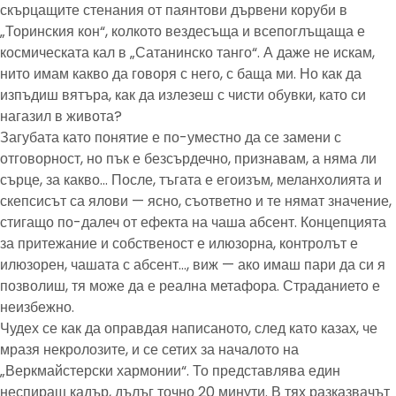
скърцащите стенания от паянтови дървени коруби в
„Торинския кон“, колкото вездесъща и всепоглъщаща е
космическата кал в „Сатанинско танго“. А даже не искам,
нито имам какво да говоря с него, с баща ми. Но как да
изпъдиш вятъра, как да излезеш с чисти обувки, като си
нагазил в живота?
Загубата като понятие е по-уместно да се замени с
отговорност, но пък е безсърдечно, признавам, а няма ли
сърце, за какво… После, тъгата е егоизъм, меланхолията и
скепсисът са ялови — ясно, съответно и те нямат значение,
стигащо по-далеч от ефекта на чаша абсент. Концепцията
за притежание и собственост е илюзорна, контролът е
илюзорен, чашата с абсент…, виж — ако имаш пари да си я
позволиш, тя може да е реална метафора. Страданието е
неизбежно.
Чудех се как да оправдая написаното, след като казах, че
мразя некролозите, и се сетих за началото на
„Веркмайстерски хармонии“. То представлява един
неспиращ кадър, дълъг точно 20 минути. В тях разказвачът