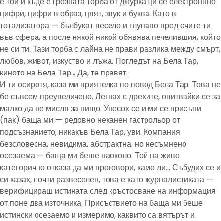
е той и къде е грозната торба от джуркащи се електроннно
цифри, цифри в образ, цвят, звук и буква. Като в
тотализатора — бълбукат весело и глупаво пред очите ти
във сфера, а после някой никой обявява печелившия, който
не си ти. Тази торба с лайна не прави разлика между смърт,
любов, живот, изкуство и лъжа. Погледът на Бела Тар,
киното на Бела Тар… Да, те правят.
И ти осиротя, каза ми приятелка по повод Бела Тар. Това не
бе съвсем преувеличено. Легнах с дрехите, опитвайки се за
малко да не мисля за нищо. Унесох се и ми се присъни
(пак) баща ми — редовно неканен гастрольор от
подсъзнанието; никакъв Бела Тар, уви. Компания
безсловесна, невидима, абстрактна, но несъмнено
осезаема — баща ми беше наоколо. Той на живо
категорично отказа да ми проговори, камо ли… Събудих се и
си казах, почти развеселен, това е като журналистиката —
верифицираш истината след кръстосване на информация
от поне два източника. Присъствието на баща ми беше
истински осезаемо и измеримо, каквито са вятърът и