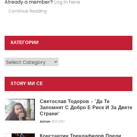
Already a member?
Log in here
Continue Reading
КАТЕГОРИИ
Категории
STORY МИ СЕ
Светослав Тодоров – “Да Те
Запомнят С Добро Е Риск И За Двете
Страни”
Anton
18.11.2017
Константин Трендафилов Преди