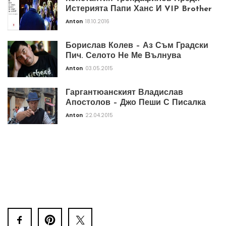
Истерията Папи Ханс И VIP Brother
Anton
18.10.2016
Борислав Колев – Аз Съм Градски
Пич. Селото Не Ме Вълнува
Anton
03.05.2015
Гаргантюанският Владислав
Апостолов – Джо Пеши С Писалка
Anton
22.04.2015