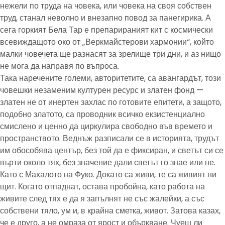
нежели по труда на човека, или човека на своя собствен
труд, станал неволно и внезапно повод за панегирика. А
сега горкият Бела Тар е препарираният кит с космически
всевиждащото око от „Веркмайстерови хармонии“, който
малки човечета ще разнасят за зрелище три дни, и аз нищо
не мога да направя по въпроса.
Така наречените големи, авторитетите, са авангардът, този
човешки незаменим културен ресурс и златен фонд —
златен не от инертен захлас по готовите епитети, а защото,
подобно златото, са проводник всичко екзистенциално
смислено и ценно да циркулира свободно във времето и
пространството. Веднъж разписали се в историята, трудът
им обособява център, без той да е фиксиран, и светът си се
върти около тях, без значение дали светът го знае или не.
Като с Махалото на Фуко. Докато са живи, те са живият ни
щит. Когато отпаднат, остава пробойна, като работа на
живите след тях е да я запълнят не със жалейки, а със
собствени тяло, ум и, в крайна сметка, живот. Затова казах,
че е друго, а не омраза от ярост и объркване. Чуеш ли