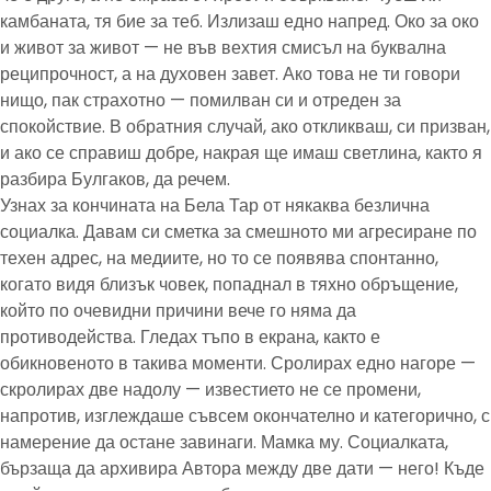
камбаната, тя бие за теб. Излизаш едно напред. Око за око
и живот за живот — не във вехтия смисъл на буквална
реципрочност, а на духовен завет. Ако това не ти говори
нищо, пак страхотно — помилван си и отреден за
спокойствие. В обратния случай, ако откликваш, си призван,
и ако се справиш добре, накрая ще имаш светлина, както я
разбира Булгаков, да речем.
Узнах за кончината на Бела Тар от някаква безлична
социалка. Давам си сметка за смешното ми агресиране по
техен адрес, на медиите, но то се появява спонтанно,
когато видя близък човек, попаднал в тяхно обръщение,
който по очевидни причини вече го няма да
противодейства. Гледах тъпо в екрана, както е
обикновеното в такива моменти. Сролирах едно нагоре —
скролирах две надолу — известието не се промени,
напротив, изглеждаше съвсем окончателно и категорично, с
намерение да остане завинаги. Мамка му. Социалката,
бързаща да архивира Автора между две дати — него! Къде