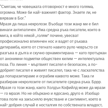
"Смятам, че човешката отговорност е много голяма,
огромна. Може би най-важният фактор. Знаете ли, не
вярвам в Бог."
Мразя да пиша некролози. Въобще този жанр ми е бил
винаги антипатичен. Има средна ръка писатели, които в
мига, в който някой „голям“ почине, увесват
професионално впиянчен нос и вадят от ръкава
дитирамба, която от стегнато навито руло чевръсто се
разгъва в дълга и скучно орнаментирана — като протъркан
от анонимни подметки обществен килим — интелектуална
поза. По линия – мъртвият писател е безопасен, а по-
добрият писател е живият писател, така че с ласкателства
да попаразитираме и ограбим каквото може. Така ги
разбирам некролозите от писателите средна ръка. Бррр.
Мразя го този жанр, както Холдън Кофийлд може да мрази
— го мразя. Но не объркано и ядосано, друго е. Изобщо
това поле на закъсняло вчувстване и сантимент, което в
най-добрия случай е носталгия по собствената младост,