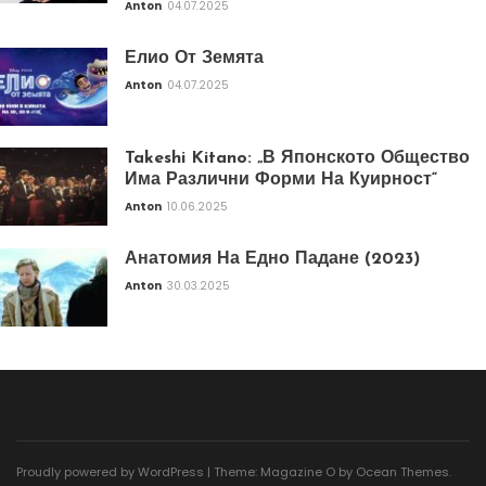
Anton
04.07.2025
Елио От Земята
Anton
04.07.2025
Takeshi Kitano: „В Японското Общество
Има Различни Форми На Куирност“
Anton
10.06.2025
Анатомия На Едно Падане (2023)
Anton
30.03.2025
Proudly powered by WordPress
|
Theme: Magazine O by
Ocean Themes
.