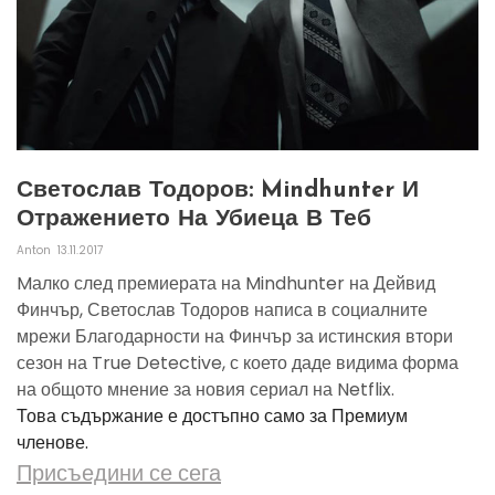
Светослав Тодоров: Mindhunter И
Отражението На Убиеца В Теб
Anton
13.11.2017
Mалко след премиерата на Mindhunter на Дейвид
Финчър, Светослав Тодоров написа в социалните
мрежи Благодарности на Финчър за истинския втори
сезон на True Detective, с което даде видима форма
на общото мнение за новия сериал на Netflix.
Това съдържание е достъпно само за Премиум
членове.
Присъедини се сега