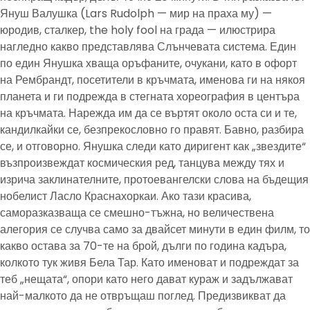
Януш Валушка (Lars Rudolph — мир на праха му) —
юродив, сталкер, the holy fool на града — илюстрира
нагледно какво представлява Слънчевата система. Един
по един Янушка хваща оръфаните, очукани, като в офорт
на Рембрандт, посетители в кръчмата, именова ги на някоя
планета и ги подрежда в стегната хореография в центъра
на кръчмата. Нарежда им да се въртят около оста си и те,
кандилкайки се, безпрекословно го правят. Бавно, разбира
се, и отговорно. Янушка следи като диригент как „звездите“
възпроизвеждат космическия ред, танцува между тях и
изрича заклинателните, протоевангелски слова на бъдещия
нобелист Ласло Краснахоркаи. Ако тази красива,
саморазказваща се смешно-тъжна, но величествена
алегория се случва само за двайсет минути в един филм, то
какво остава за 70-те на брой, дълги по година кадъра,
колкото тук живя Бела Тар. Като именоват и подреждат за
теб „нещата“, опори като него дават кураж и задължават
най-малкото да не отвръщаш поглед. Предизвикват да