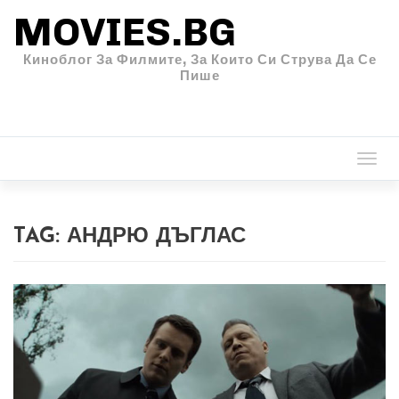
MOVIES.BG
Киноблог За Филмите, За Които Си Струва Да Се
Пише
Togg
navi
TAG:
АНДРЮ ДЪГЛАС