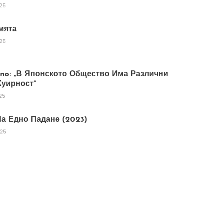
025
мята
025
tano: „В Японското Общество Има Различни
уирност“
25
а Едно Падане (2023)
025