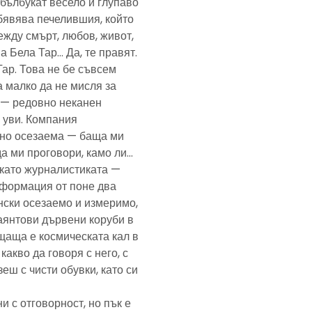
— бълбукат весело и глупаво
обявява печелившия, който
ежду смърт, любов, живот,
а Бела Тар… Да, те правят.
Тар. Това не бе съвсем
а малко да не мисля за
и — редовно неканен
, уви. Компания
ено осезаема — баща ми
да ми проговори, камо ли…
е като журналистиката —
формация от поне два
нски осезаемо и измеримо,
аянтови дървени коруби в
щаща е космическата кал в
какво да говоря с него, с
еш с чисти обувки, като си
и с отговорност, но пък е