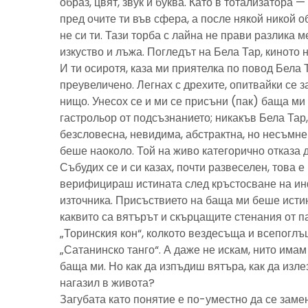
образ, цвят, звук и буква. Като в тотализатора 
пред очите ти във сфера, а после някой никой 
не си ти. Тази торба с лайна не прави разлика м
изкуство и лъжа. Погледът на Бела Тар, киното н
И ти осиротя, каза ми приятелка по повод Бела 
преувеличено. Легнах с дрехите, опитвайки се з
нищо. Унесох се и ми се присъни (пак) баща м
гастрольор от подсъзнанието; никакъв Бела Тар
безсловесна, невидима, абстрактна, но несъмн
беше наоколо. Той на живо категорично отказа 
Събудих се и си казах, почти развеселен, това 
верифицираш истината след кръстосване на ин
източника. Присъствието на баща ми беше исти
каквито са вятърът и скърцащите стенания от п
„Торинския кон“, колкото вездесъща и всепоглъ
„Сатанинско танго“. А даже не искам, нито имам 
баща ми. Но как да изпъдиш вятъра, как да излез
нагазил в живота?
Загубата като понятие е по-уместно да се замен