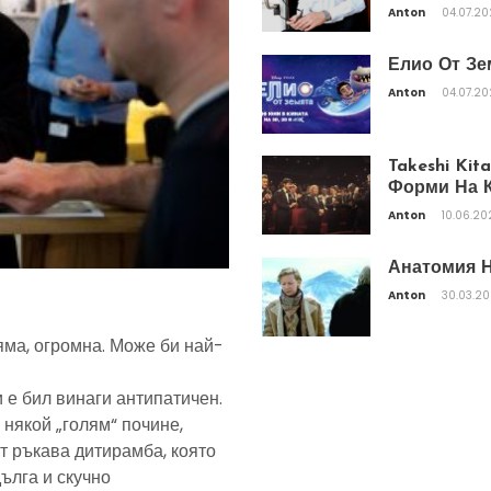
Anton
04.07.2
Елио От Зе
Anton
04.07.2
Takeshi Ki
Форми На К
Anton
10.06.20
Анатомия Н
Anton
30.03.2
яма, огромна. Може би най-
 е бил винаги антипатичен.
 някой „голям“ почине,
т ръкава дитирамба, която
дълга и скучно