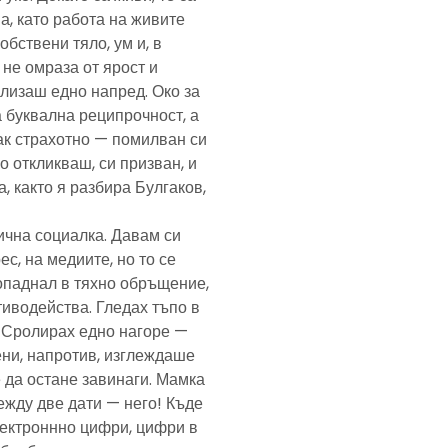
а, като работа на живите
обствени тяло, ум и, в
а не омраза от ярост и
злизаш едно напред. Око за
а буквална реципрочност, а
пак страхотно — помилван си
о откликваш, си призван, и
, както я разбира Булгаков,
лична социалка. Давам си
с, на медиите, но то се
попаднал в тяхно обръщение,
тиводейства. Гледах тъпо в
. Сролирах едно нагоре —
ени, напротив, изглеждаше
 да остане завинаги. Мамка
ежду две дати — него! Къде
електроннно цифри, цифри в