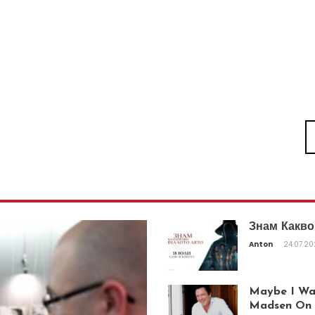
Знам Какво
Anton
24.07.2
Maybe I Was
Madsen On T