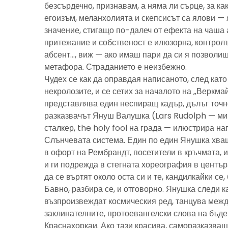
безсърдечно, признавам, а няма ли сърце, за ка
егоизъм, меланхолията и скепсисът са ялови — 
значение, стигащо по-далеч от ефекта на чаша 
притежание и собственост е илюзорна, контролъ
абсент…, виж — ако имаш пари да си я позволиш
метафора. Страданието е неизбежно.
Чудех се как да оправдая написаното, след като 
некролозите, и се сетих за началото на „Веркма
представлява един неспиращ кадър, дълъг точно
разказвачът Януш Валушка (Lars Rudolph — ми
сталкер, the holy fool на града — илюстрира н
Слънчевата система. Един по един Янушка хващ
в офорт на Рембрандт, посетители в кръчмата, 
и ги подрежда в стегната хореография в центъ
да се въртят около оста си и те, кандилкайки се
Бавно, разбира се, и отговорно. Янушка следи к
възпроизвеждат космическия ред, танцува межд
заклинателните, протоевангелски слова на бъд
Краснахоркаи. Ако тази красива, саморазказва