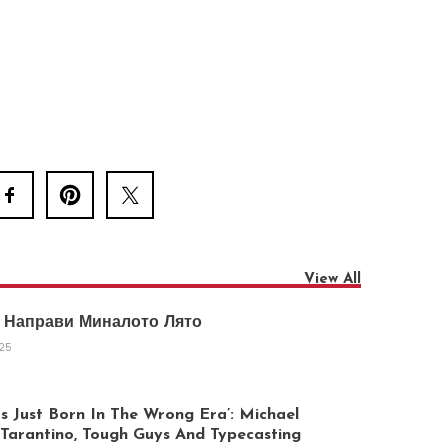
View All
 Направи Миналото Лято
025
 Just Born In The Wrong Era’: Michael
arantino, Tough Guys And Typecasting