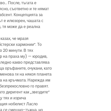
кво… После, тъгата е
ясно, съответно и те нямат
абсент. Концепцията за
т е илюзорен, чашата с
, тя може да е реална
казах, че мразя
йстерски хармонии“. То
 20 минути. В тях
р на праха му) — юродив,
агледно какво представлява
а оръфаните, очукани, като
именова ги на някоя планета
ра на кръчмата. Нарежда им
, безпрекословно го правят.
ато диригент как „звездите“
у тях и изрича
ещия нобелист Ласло
ща се смешно-тъжна, но