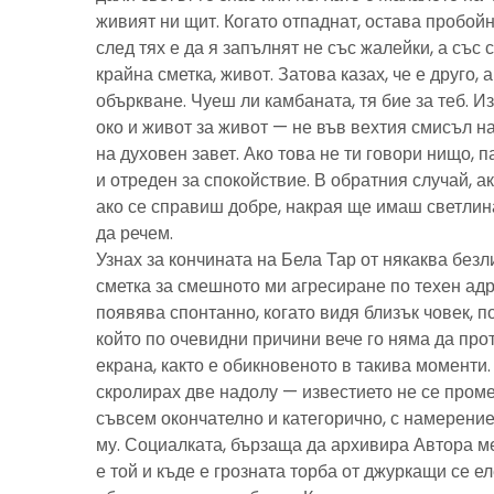
живият ни щит. Когато отпаднат, остава пробойн
след тях е да я запълнят не със жалейки, а със с
крайна сметка, живот. Затова казах, че е друго, 
объркване. Чуеш ли камбаната, тя бие за теб. И
око и живот за живот — не във вехтия смисъл н
на духовен завет. Ако това не ти говори нищо, 
и отреден за спокойствие. В обратния случай, ак
ако се справиш добре, накрая ще имаш светлина
да речем.
Узнах за кончината на Бела Тар от някаква без
сметка за смешното ми агресиране по техен адре
появява спонтанно, когато видя близък човек, 
който по очевидни причини вече го няма да про
екрана, както е обикновеното в такива моменти
скролирах две надолу — известието не се пром
съвсем окончателно и категорично, с намерение
му. Социалката, бързаща да архивира Автора м
е той и къде е грозната торба от джуркащи се 