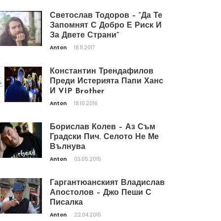
Светослав Тодоров – “Да Те
Запомнят С Добро Е Риск И
За Двете Страни”
Anton
18.11.2017
Константин Трендафилов
Преди Истерията Папи Ханс
И VIP Brother
Anton
18.10.2016
Борислав Колев – Аз Съм
Градски Пич. Селото Не Ме
Вълнува
Anton
03.05.2015
Гаргантюанският Владислав
Апостолов – Джо Пеши С
Писалка
Anton
22.04.2015