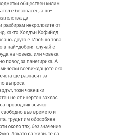
подметки обществен килим
ател е безопасен, а по-
скателства да
и разбирам некролозите от
анр, както Холдън Кофийлд
сано, друго е. Изобщо това
то в най-добрия случай е
уда на човека, или човека
но повод за панегирика. А
осмически всевиждащото око
ечета ще разнасят за
по въпроса.
ардът, този човешки
тен не от инертен захлас
, са проводник всичко
 свободно във времето и
та, трудът им обособява
рти около тях, без значение
Фуко. Докато са живи, те са