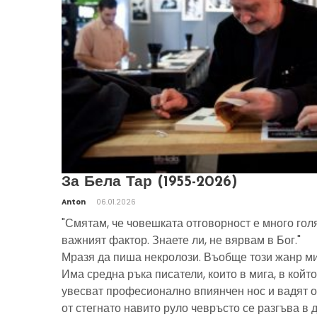
За Бела Тар (1955-2026)
Anton
06.01.2026
"Смятам, че човешката отговорност е много гол
важният фактор. Знаете ли, не вярвам в Бог."
Мразя да пиша некролози. Въобще този жанр ми
Има средна ръка писатели, които в мига, в който
увесват професионално впиянчен нос и вадят о
от стегнато навито руло чевръсто се разгъва в 