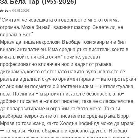
За Бела Тар (1955-2026)
Anton
06.01.2026
"Смятам, че човешката отговорност е много голяма,
огромна. Може би най-важният фактор. Знаете ли, не
вярвам в Бог."
Мразя да пиша некролози. Въобще този жанр ми е бил
винаги антипатичен. Има средна ръка писатели, които в
мига, в който някой „голям“ почине, увесват
професионално впиянчен нос и вадят от ръкава
дитирамба, която от стегнато навито руло чевръсто се
разгъва в дълга и скучно орнаментирана — като протъркан
от анонимни подметки обществен килим — интелектуална
поза. По линия – мъртвият писател е безопасен, а по-
добрият писател е живият писател, така че с ласкателства
да попаразитираме и ограбим каквото може. Така ги
разбирам некролозите от писателите средна ръка. Бррр.
Мразя го този жанр, както Холдън Кофийлд може да мрази
— го мразя. Но не объркано и ядосано, друго е. Изобщо