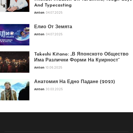
And Typecasting
Anton
04.07.2025
Елио От Земята
Anton
04.07.2025
Takeshi Kitano: „В Японското Общество
Има Различни Форми На Куирност“
Anton
10.06.2025
Анатомия На Едно Падане (2023)
Anton
30.03.2025