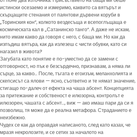
от поне два източника. Присъствието на баща ми беше
истински осезаемо и измеримо, каквито са вятърът и
скърцащите стенания от паянтови дървени коруби в
„Торинския кон“, колкото вездесъща и всепоглъщаща е
космическата кал в „Сатанинско танго“. А даже не искам,
нито имам какво да говоря с него, с баща ми. Но как да
изпъдиш вятъра, как да излезеш с чисти обувки, като си
нагазил в живота?
Загубата като понятие е по-уместно да се замени с
отговорност, но пък е безсърдечно, признавам, а няма ли
сърце, за какво… После, тъгата е егоизъм, меланхолията и
скепсисът са ялови — ясно, съответно и те нямат значение,
стигащо по-далеч от ефекта на чаша абсент. Концепцията
за притежание и собственост е илюзорна, контролът е
илюзорен, чашата с абсент…, виж — ако имаш пари да си я
позволиш, тя може да е реална метафора. Страданието е
неизбежно.
Чудех се как да оправдая написаното, след като казах, че
мразя некролозите, и се сетих за началото на