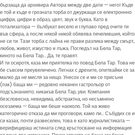
бързаща да архивира Автора между две дати — него! Къде
е той и къде е грозната торба от джуркащи се електроннно
цифри, цифри в образ, цвят, звук и буква. Като в
тотализатора — бълбукат весело и глупаво пред очите ти
във сфера, а после някой никой обявява печелившия, който
не си ти. Тази торба с лайна не прави разлика между смърт,
любов, живот, изкуство и лъжа. Погледът на Бела Тар,
киното на Бела Тар… Да, те правят.
И ти осиротя, каза ми приятелка по повод Бела Тар. Това не
бе съвсем преувеличено. Легнах с дрехите, опитвайки се за
малко да не мисля за нищо. Унесох се и ми се присъни
(пак) баща ми — редовно неканен гастрольор от
подсъзнанието; никакъв Бела Тар, уви. Компания
безсловесна, невидима, абстрактна, но несъмнено
осезаема — баща ми беше наоколо. Той на живо
категорично отказа да ми проговори, камо ли… Събудих се и
си казах, почти развеселен, това е като журналистиката —
верифицираш истината след кръстосване на информация