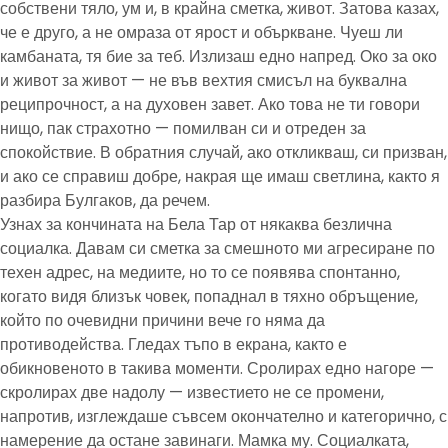
собствени тяло, ум и, в крайна сметка, живот. Затова казах,
че е друго, а не омраза от ярост и объркване. Чуеш ли
камбаната, тя бие за теб. Излизаш едно напред. Око за око
и живот за живот — не във вехтия смисъл на буквална
реципрочност, а на духовен завет. Ако това не ти говори
нищо, пак страхотно — помилван си и отреден за
спокойствие. В обратния случай, ако откликваш, си призван,
и ако се справиш добре, накрая ще имаш светлина, както я
разбира Булгаков, да речем.
Узнах за кончината на Бела Тар от някаква безлична
социалка. Давам си сметка за смешното ми агресиране по
техен адрес, на медиите, но то се появява спонтанно,
когато видя близък човек, попаднал в тяхно обръщение,
който по очевидни причини вече го няма да
противодейства. Гледах тъпо в екрана, както е
обикновеното в такива моменти. Сролирах едно нагоре —
скролирах две надолу — известието не се промени,
напротив, изглеждаше съвсем окончателно и категорично, с
намерение да остане завинаги. Мамка му. Социалката,