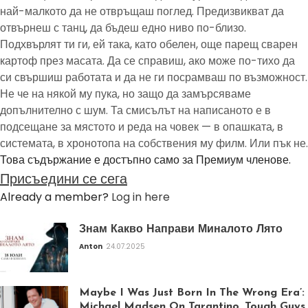
най-малкото да не отвръщаш поглед. Предизвикват да
отвърнеш с танц, да бъдеш едно ниво по-близо.
Подхвърлят ти ги, ей така, като обелен, още парещ сварен
картоф през масата. Да се справиш, ако може по-тихо да
си свършиш работата и да не ги посрамваш по възможност.
Не че на някой му пука, но защо да замърсяваме
допълнително с шум. Та смисълът на написаното е в
подсещане за мястото и реда на човек — в опашката, в
системата, в хронотопа на собствения му филм. Или пък не.
Това съдържание е достъпно само за Премиум членове.
Присъедини се сега
Already a member?
Log in here
Знам Какво Направи Миналото Лято
Anton
24.07.2025
Maybe I Was Just Born In The Wrong Era’:
Michael Madsen On Tarantino, Tough Guys