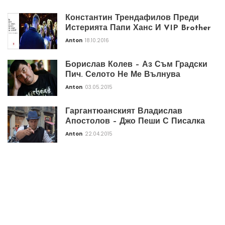
Константин Трендафилов Преди
Истерията Папи Ханс И VIP Brother
Anton
18.10.2016
Борислав Колев – Аз Съм Градски
Пич. Селото Не Ме Вълнува
Anton
03.05.2015
Гаргантюанският Владислав
Апостолов – Джо Пеши С Писалка
Anton
22.04.2015