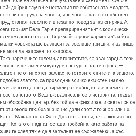
това поле на закъсняло вчувстване и сантимент, което в
най-добрия случай е носталгия по собствената младост,
нежели по труда на човека, или човека на своя собствен
труд, станал неволно и внезапно повод за панегирика. А
сега горкият Бела Тар е препарираният кит с космически
всевиждащото око от „Веркмайстерови хармонии“, който
малки човечета ще разнасят за зрелище три дни, и аз нищо
не мога да направя по въпроса.
Така наречените големи, авторитетите, са авангардът, този
човешки незаменим културен ресурс и златен фонд —
златен не от инертен захлас по готовите епитети, а защото,
подобно златото, са проводник всичко екзистенциално
смислено и ценно да циркулира свободно във времето и
пространството. Веднъж разписали се в историята, трудът
им обособява център, без той да е фиксиран, и светът си се
върти около тях, без значение дали светът го знае или не.
Като с Махалото на Фуко. Докато са живи, те са живият ни
щит. Когато отпаднат, остава пробойна, като работа на
живите след тях е да я запълнят не със жалейки, а със