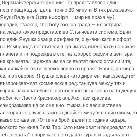
„Веркмайстерски хармонии“. То представлява един
неспиращ кадър, дълъг точно 20 минути. В тях разказвачът
Януш Валушка (Lars Rudolph — мир на праха му) —
юродив, сталкер, the holy fool на града — илюстрира
нагледно какво представлява Слънчевата система. Един
по един Янушка хваща оръфаните, очукани, като в офорт
на Рембрандт, посетители в кръчмата, именова ги на някоя
планета и ги подрежда в стегната хореография в центъра
на кръчмата. Нарежда им да се въртят около оста си и те,
кандилкайки се, безпрекословно го правят. Бавно, разбира
се, и отговорно. Янушка следи като диригент как „звездите“
възпроизвеждат космическия ред, танцува между тях и
изрича заклинателните, протоевангелски слова на бъдещия
нобелист Ласло Краснахоркаи. Ако тази красива,
саморазказваща се смешно-тъжна, но величествена
алегория се случва само за двайсет минути в един филм, то
какво остава за 70-те на брой, дълги по година кадъра,
колкото тук живя Бела Тар. Като именоват и подреждат за
теб „нещата“, опори като него дават кураж и задължават