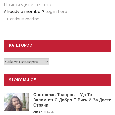
Присъедини се сега
Already a member?
Log in here
Continue Reading
КАТЕГОРИИ
Категории
STORY МИ СЕ
Светослав Тодоров – “Да Те
Запомнят С Добро Е Риск И За Двете
Страни”
Anton
18.11.2017