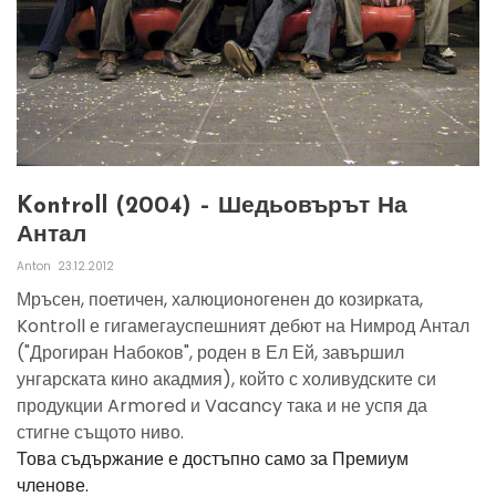
Kontroll (2004) – Шедьовърът На
Антал
Anton
23.12.2012
Мръсен, поетичен, халюционогенен до козирката,
Kontroll е гигамегауспешният дебют на Нимрод Антал
("Дрогиран Набоков", роден в Ел Ей, завършил
унгарската кино акадмия), който с холивудските си
продукции Armored и Vacancy така и не успя да
стигне същото ниво.
Това съдържание е достъпно само за Премиум
членове.