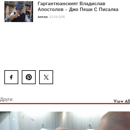
Гаргантюанският Владислав
Апостолов – Джо Пеши С Писалка
Anton
22.04.2015
Други
View All