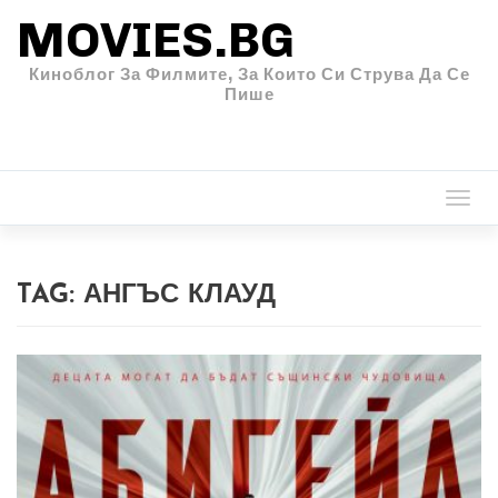
MOVIES.BG
Киноблог За Филмите, За Които Си Струва Да Се
Пише
Togg
navi
TAG:
АНГЪС КЛАУД