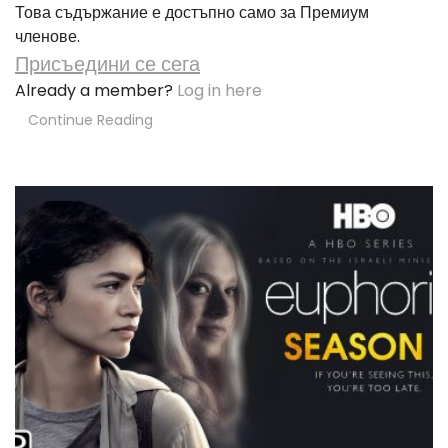
Това съдържание е достъпно само за Премиум
членове.
Присъедини се сега
Already a member?
Log in here
Continue Reading