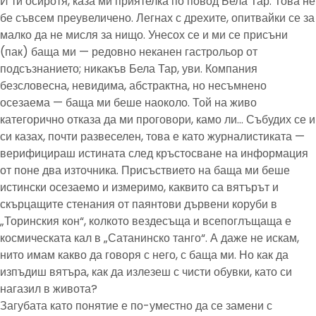
И ти осиротя, каза ми приятелка по повод Бела Тар. Това не
бе съвсем преувеличено. Легнах с дрехите, опитвайки се за
малко да не мисля за нищо. Унесох се и ми се присъни
(пак) баща ми — редовно неканен гастрольор от
подсъзнанието; никакъв Бела Тар, уви. Компания
безсловесна, невидима, абстрактна, но несъмнено
осезаема — баща ми беше наоколо. Той на живо
категорично отказа да ми проговори, камо ли… Събудих се и
си казах, почти развеселен, това е като журналистиката —
верифицираш истината след кръстосване на информация
от поне два източника. Присъствието на баща ми беше
истински осезаемо и измеримо, каквито са вятърът и
скърцащите стенания от паянтови дървени коруби в
„Торинския кон“, колкото вездесъща и всепоглъщаща е
космическата кал в „Сатанинско танго“. А даже не искам,
нито имам какво да говоря с него, с баща ми. Но как да
изпъдиш вятъра, как да излезеш с чисти обувки, като си
нагазил в живота?
Загубата като понятие е по-уместно да се замени с