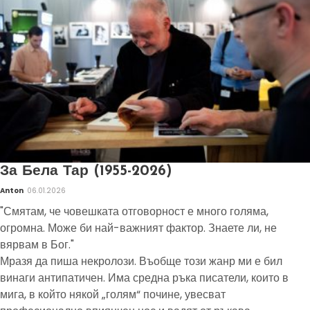
За Бела Тар (1955-2026)
Anton
06.01.2026
"Смятам, че човешката отговорност е много голяма,
огромна. Може би най-важният фактор. Знаете ли, не
вярвам в Бог."
Мразя да пиша некролози. Въобще този жанр ми е бил
винаги антипатичен. Има средна ръка писатели, които в
мига, в който някой „голям“ почине, увесват