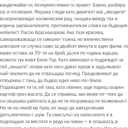
кандилкайки се, безпрекословно го правят. Бавно, разбира
се, и отговорно. Янушка следи като диригент как „звездите“
възпроизвеждат космическия ред, танцува между тях и
изрича заклинателните, протоевангелски слова на бъдещия
нобелист Ласло Краснахоркаи. Ако тази красива,
саморазказваща се смешно-тъжна, но величествена
алегория се случва само за двайсет минути в един филм, то
какво остава за 70-те на брой, дълги по година кадъра,
колкото тук живя Бела Тар. Като именоват и подреждат за
теб „нещата“, опори като него дават кураж и задължават
най-малкото да не отвръщаш поглед. Предизвикват да
отвърнеш с танц, да бъдеш едно ниво по-близо.
Подхвърлят ти ги, ей така, като обелен, още парещ сварен
картоф през масата. Да се справиш, ако може по-тихо да
си свършиш работата и да не ги посрамваш по възможност.
Не че на някой му пука, но защо да замърсяваме
допълнително с шум. Та смисълът на написаното е в
подсещане за мястото и реда на човек — в опашката, в