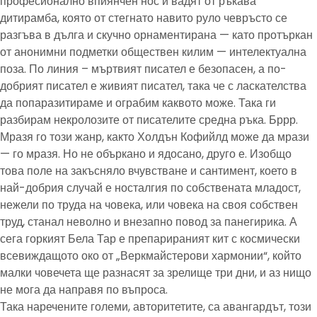
професионално впиянчен нос и вадят от ръкава
дитирамба, която от стегнато навито руло чевръсто се
разгъва в дълга и скучно орнаментирана — като протъркан
от анонимни подметки обществен килим — интелектуална
поза. По линия – мъртвият писател е безопасен, а по-
добрият писател е живият писател, така че с ласкателства
да попаразитираме и ограбим каквото може. Така ги
разбирам некролозите от писателите средна ръка. Бррр.
Мразя го този жанр, както Холдън Кофийлд може да мрази
— го мразя. Но не объркано и ядосано, друго е. Изобщо
това поле на закъсняло вчувстване и сантимент, което в
най-добрия случай е носталгия по собствената младост,
нежели по труда на човека, или човека на своя собствен
труд, станал неволно и внезапно повод за панегирика. А
сега горкият Бела Тар е препарираният кит с космически
всевиждащото око от „Веркмайстерови хармонии“, който
малки човечета ще разнасят за зрелище три дни, и аз нищо
не мога да направя по въпроса.
Така наречените големи, авторитетите, са авангардът, този