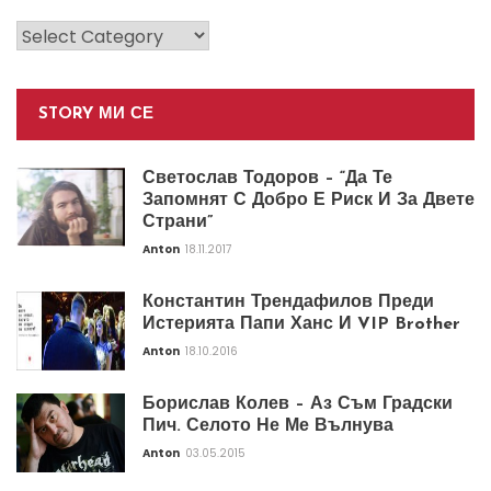
Категории
STORY МИ СЕ
Светослав Тодоров – “Да Те
Запомнят С Добро Е Риск И За Двете
Страни”
Anton
18.11.2017
Константин Трендафилов Преди
Истерията Папи Ханс И VIP Brother
Anton
18.10.2016
Борислав Колев – Аз Съм Градски
Пич. Селото Не Ме Вълнува
Anton
03.05.2015