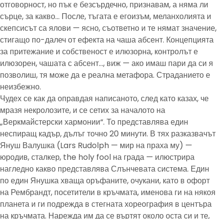
отговорност, но пък е безсърдечно, признавам, а няма ли
сърце, за какво… После, тъгата е егоизъм, меланхолията и
скепсисът са ялови — ясно, съответно и те нямат значение,
стигащо по-далеч от ефекта на чаша абсент. Концепцията
за притежание и собственост е илюзорна, контролът е
илюзорен, чашата с абсент…, виж — ако имаш пари да си я
позволиш, тя може да е реална метафора. Страданието е
неизбежно.
Чудех се как да оправдая написаното, след като казах, че
мразя некролозите, и се сетих за началото на
„Веркмайстерски хармонии“. То представлява един
неспиращ кадър, дълъг точно 20 минути. В тях разказвачът
Януш Валушка (Lars Rudolph — мир на праха му) —
юродив, сталкер, the holy fool на града — илюстрира
нагледно какво представлява Слънчевата система. Един
по един Янушка хваща оръфаните, очукани, като в офорт
на Рембрандт, посетители в кръчмата, именова ги на някоя
планета и ги подрежда в стегната хореография в центъра
на кръчмата. Нарежда им да се въртят около оста си и те,