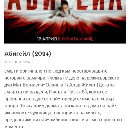
Абигейл (2024)
Anton
11.04.2024
смел и оригинален поглед към неостаряващите
истории с вампири. Филмът е дело на режисьорското
дуо Мат Бетинели-Олпин и Тайлър Жилет (Докато
смъртта ни раздели, Писък и Писък 6), които се
превърнаха в две от най-горещите имена в хорър
жанра. Този април двамата ни канят в дома на най-
иконичните чудовища в историята на киното,
предлагайки ни най-амбициозния си и смел проект до
момента.