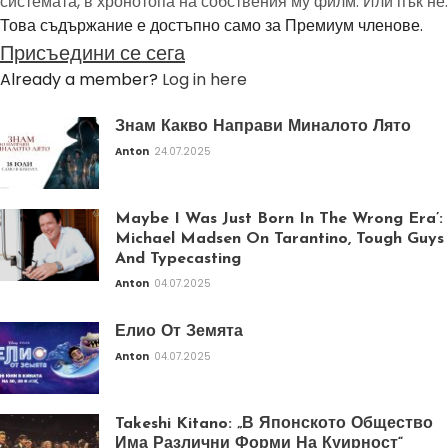
системата, в хронотопа на собствения му филм. Или пък не.
Това съдържание е достъпно само за Премиум членове.
Присъедини се сега
Already a member?
Log in here
Знам Какво Направи Миналото Лято
Anton
24.07.2025
Maybe I Was Just Born In The Wrong Era’:
Michael Madsen On Tarantino, Tough Guys
And Typecasting
Anton
04.07.2025
Елио От Земята
Anton
04.07.2025
Takeshi Kitano: „В Японското Общество
Има Различни Форми На Куирност“