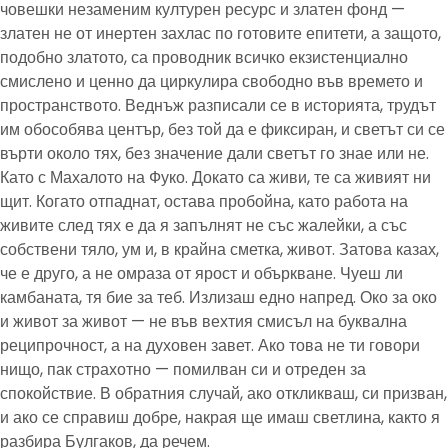
човешки незаменим културен ресурс и златен фонд —
златен не от инертен захлас по готовите епитети, а защото,
подобно златото, са проводник всичко екзистенциално
смислено и ценно да циркулира свободно във времето и
пространството. Веднъж разписали се в историята, трудът
им обособява център, без той да е фиксиран, и светът си се
върти около тях, без значение дали светът го знае или не.
Като с Махалото на Фуко. Докато са живи, те са живият ни
щит. Когато отпаднат, остава пробойна, като работа на
живите след тях е да я запълнят не със жалейки, а със
собствени тяло, ум и, в крайна сметка, живот. Затова казах,
че е друго, а не омраза от ярост и объркване. Чуеш ли
камбаната, тя бие за теб. Излизаш едно напред. Око за око
и живот за живот — не във вехтия смисъл на буквална
реципрочност, а на духовен завет. Ако това не ти говори
нищо, пак страхотно — помилван си и отреден за
спокойствие. В обратния случай, ако откликваш, си призван,
и ако се справиш добре, накрая ще имаш светлина, както я
разбира Булгаков, да речем.