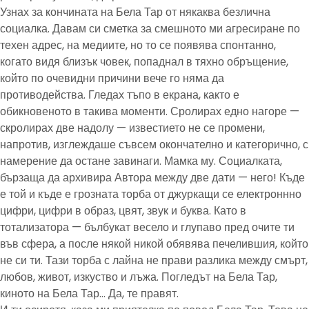
Узнах за кончината на Бела Тар от някаква безлична
социалка. Давам си сметка за смешното ми агресиране по
техен адрес, на медиите, но то се появява спонтанно,
когато видя близък човек, попаднал в тяхно обръщение,
който по очевидни причини вече го няма да
противодейства. Гледах тъпо в екрана, както е
обикновеното в такива моменти. Сролирах едно нагоре —
скролирах две надолу — известието не се промени,
напротив, изглеждаше съвсем окончателно и категорично, с
намерение да остане завинаги. Мамка му. Социалката,
бързаща да архивира Автора между две дати — него! Къде
е той и къде е грозната торба от джуркащи се електроннно
цифри, цифри в образ, цвят, звук и буква. Като в
тотализатора — бълбукат весело и глупаво пред очите ти
във сфера, а после някой никой обявява печелившия, който
не си ти. Тази торба с лайна не прави разлика между смърт,
любов, живот, изкуство и лъжа. Погледът на Бела Тар,
киното на Бела Тар… Да, те правят.