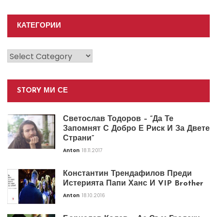
КАТЕГОРИИ
Категории
STORY МИ СЕ
Светослав Тодоров – “Да Те
Запомнят С Добро Е Риск И За Двете
Страни”
Anton
18.11.2017
Константин Трендафилов Преди
Истерията Папи Ханс И VIP Brother
Anton
18.10.2016