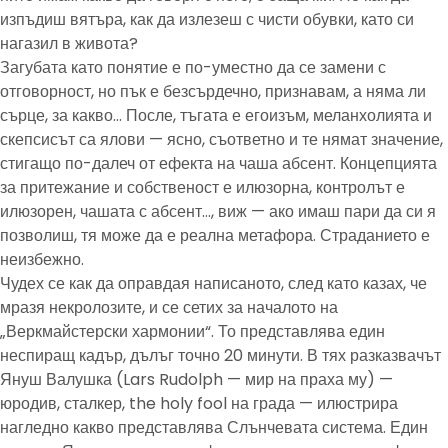
изпъдиш вятъра, как да излезеш с чисти обувки, като си
нагазил в живота?
Загубата като понятие е по-уместно да се замени с
отговорност, но пък е безсърдечно, признавам, а няма ли
сърце, за какво… После, тъгата е егоизъм, меланхолията и
скепсисът са ялови — ясно, съответно и те нямат значение,
стигащо по-далеч от ефекта на чаша абсент. Концепцията
за притежание и собственост е илюзорна, контролът е
илюзорен, чашата с абсент…, виж — ако имаш пари да си я
позволиш, тя може да е реална метафора. Страданието е
неизбежно.
Чудех се как да оправдая написаното, след като казах, че
мразя некролозите, и се сетих за началото на
„Веркмайстерски хармонии“. То представлява един
неспиращ кадър, дълъг точно 20 минути. В тях разказвачът
Януш Валушка (Lars Rudolph — мир на праха му) —
юродив, сталкер, the holy fool на града — илюстрира
нагледно какво представлява Слънчевата система. Един