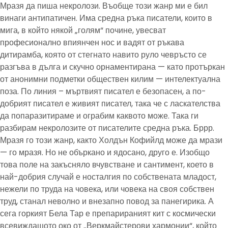
Мразя да пиша некролози. Въобще този жанр ми е бил
винаги антипатичен. Има средна ръка писатели, които в
мига, в който някой „голям“ почине, увесват
професионално впиянчен нос и вадят от ръкава
дитирамба, която от стегнато навито руло чевръсто се
разгъва в дълга и скучно орнаментирана — като протъркан
от анонимни подметки обществен килим — интелектуална
поза. По линия – мъртвият писател е безопасен, а по-
добрият писател е живият писател, така че с ласкателства
да попаразитираме и ограбим каквото може. Така ги
разбирам некролозите от писателите средна ръка. Бррр.
Мразя го този жанр, както Холдън Кофийлд може да мрази
— го мразя. Но не объркано и ядосано, друго е. Изобщо
това поле на закъсняло вчувстване и сантимент, което в
най-добрия случай е носталгия по собствената младост,
нежели по труда на човека, или човека на своя собствен
труд, станал неволно и внезапно повод за панегирика. А
сега горкият Бела Тар е препарираният кит с космически
всевиждащото око от „Веркмайстерови хармонии“, който