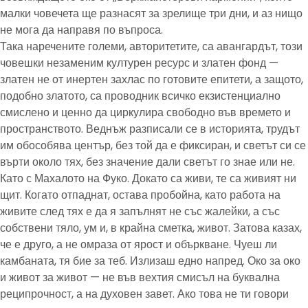
малки човечета ще разнасят за зрелище три дни, и аз нищо
не мога да направя по въпроса.
Така наречените големи, авторитетите, са авангардът, този
човешки незаменим културен ресурс и златен фонд —
златен не от инертен захлас по готовите епитети, а защото,
подобно златото, са проводник всичко екзистенциално
смислено и ценно да циркулира свободно във времето и
пространството. Веднъж разписали се в историята, трудът
им обособява център, без той да е фиксиран, и светът си се
върти около тях, без значение дали светът го знае или не.
Като с Махалото на Фуко. Докато са живи, те са живият ни
щит. Когато отпаднат, остава пробойна, като работа на
живите след тях е да я запълнят не със жалейки, а със
собствени тяло, ум и, в крайна сметка, живот. Затова казах,
че е друго, а не омраза от ярост и объркване. Чуеш ли
камбаната, тя бие за теб. Излизаш едно напред. Око за око
и живот за живот — не във вехтия смисъл на буквална
реципрочност, а на духовен завет. Ако това не ти говори