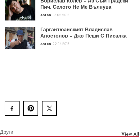
Борислав Колев – Аз Съм Градски
Пич. Селото Не Ме Вълнува
Anton
03.05.2015
Гаргантюанският Владислав
Апостолов – Джо Пеши С Писалка
Anton
22.04.2015
Други
View All