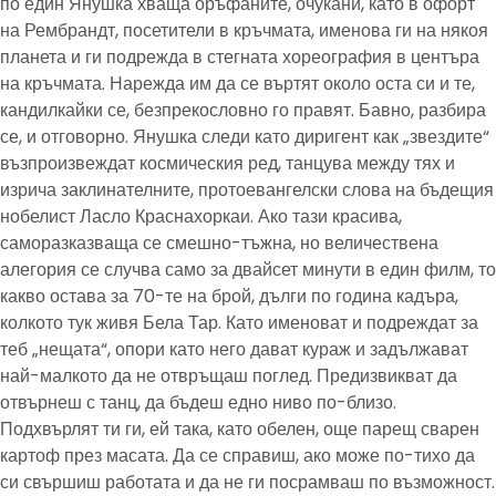
по един Янушка хваща оръфаните, очукани, като в офорт
на Рембрандт, посетители в кръчмата, именова ги на някоя
планета и ги подрежда в стегната хореография в центъра
на кръчмата. Нарежда им да се въртят около оста си и те,
кандилкайки се, безпрекословно го правят. Бавно, разбира
се, и отговорно. Янушка следи като диригент как „звездите“
възпроизвеждат космическия ред, танцува между тях и
изрича заклинателните, протоевангелски слова на бъдещия
нобелист Ласло Краснахоркаи. Ако тази красива,
саморазказваща се смешно-тъжна, но величествена
алегория се случва само за двайсет минути в един филм, то
какво остава за 70-те на брой, дълги по година кадъра,
колкото тук живя Бела Тар. Като именоват и подреждат за
теб „нещата“, опори като него дават кураж и задължават
най-малкото да не отвръщаш поглед. Предизвикват да
отвърнеш с танц, да бъдеш едно ниво по-близо.
Подхвърлят ти ги, ей така, като обелен, още парещ сварен
картоф през масата. Да се справиш, ако може по-тихо да
си свършиш работата и да не ги посрамваш по възможност.