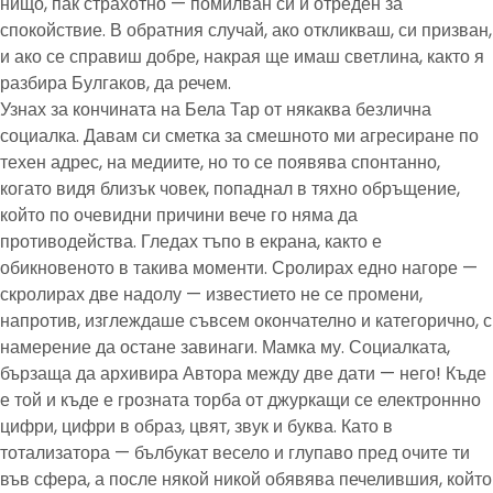
нищо, пак страхотно — помилван си и отреден за
спокойствие. В обратния случай, ако откликваш, си призван,
и ако се справиш добре, накрая ще имаш светлина, както я
разбира Булгаков, да речем.
Узнах за кончината на Бела Тар от някаква безлична
социалка. Давам си сметка за смешното ми агресиране по
техен адрес, на медиите, но то се появява спонтанно,
когато видя близък човек, попаднал в тяхно обръщение,
който по очевидни причини вече го няма да
противодейства. Гледах тъпо в екрана, както е
обикновеното в такива моменти. Сролирах едно нагоре —
скролирах две надолу — известието не се промени,
напротив, изглеждаше съвсем окончателно и категорично, с
намерение да остане завинаги. Мамка му. Социалката,
бързаща да архивира Автора между две дати — него! Къде
е той и къде е грозната торба от джуркащи се електроннно
цифри, цифри в образ, цвят, звук и буква. Като в
тотализатора — бълбукат весело и глупаво пред очите ти
във сфера, а после някой никой обявява печелившия, който