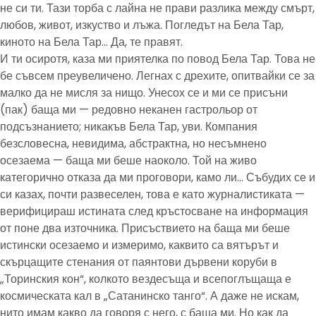
не си ти. Тази торба с лайна не прави разлика между смърт,
любов, живот, изкуство и лъжа. Погледът на Бела Тар,
киното на Бела Тар… Да, те правят.
И ти осиротя, каза ми приятелка по повод Бела Тар. Това не
бе съвсем преувеличено. Легнах с дрехите, опитвайки се за
малко да не мисля за нищо. Унесох се и ми се присъни
(пак) баща ми — редовно неканен гастрольор от
подсъзнанието; никакъв Бела Тар, уви. Компания
безсловесна, невидима, абстрактна, но несъмнено
осезаема — баща ми беше наоколо. Той на живо
категорично отказа да ми проговори, камо ли… Събудих се и
си казах, почти развеселен, това е като журналистиката —
верифицираш истината след кръстосване на информация
от поне два източника. Присъствието на баща ми беше
истински осезаемо и измеримо, каквито са вятърът и
скърцащите стенания от паянтови дървени коруби в
„Торинския кон“, колкото вездесъща и всепоглъщаща е
космическата кал в „Сатанинско танго“. А даже не искам,
нито имам какво да говоря с него, с баща ми. Но как да