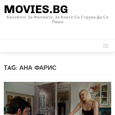
MOVIES.BG
Киноблог За Филмите, За Които Си Струва Да Се
Пише
Togg
navi
TAG:
АНА ФАРИС