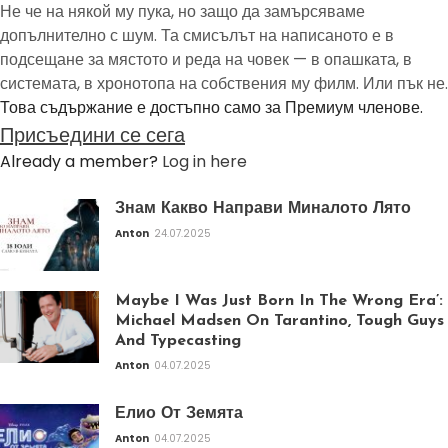
Не че на някой му пука, но защо да замърсяваме
допълнително с шум. Та смисълът на написаното е в
подсещане за мястото и реда на човек — в опашката, в
системата, в хронотопа на собствения му филм. Или пък не.
Това съдържание е достъпно само за Премиум членове.
Присъедини се сега
Already a member?
Log in here
Знам Какво Направи Миналото Лято
Anton
24.07.2025
Maybe I Was Just Born In The Wrong Era’:
Michael Madsen On Tarantino, Tough Guys
And Typecasting
Anton
04.07.2025
Елио От Земята
Anton
04.07.2025