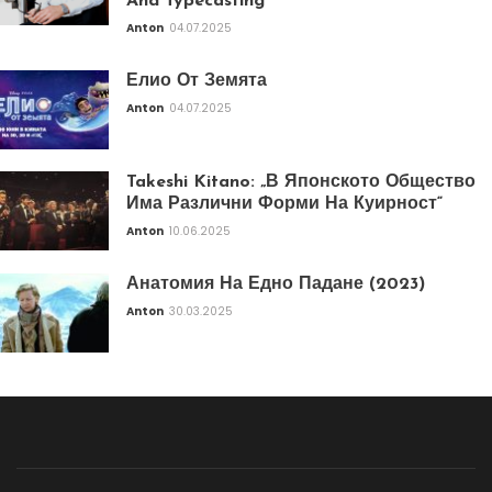
And Typecasting
Anton
04.07.2025
Елио От Земята
Anton
04.07.2025
Takeshi Kitano: „В Японското Общество
Има Различни Форми На Куирност“
Anton
10.06.2025
Анатомия На Едно Падане (2023)
Anton
30.03.2025