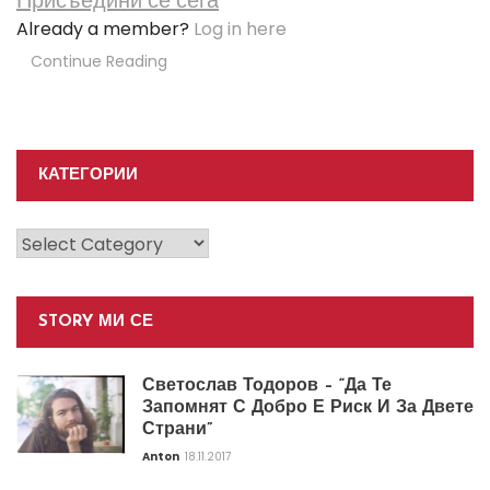
Присъедини се сега
Already a member?
Log in here
Continue Reading
КАТЕГОРИИ
Категории
STORY МИ СЕ
Светослав Тодоров – “Да Те
Запомнят С Добро Е Риск И За Двете
Страни”
Anton
18.11.2017