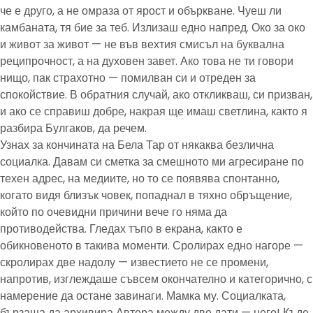
че е друго, а не омраза от ярост и объркване. Чуеш ли
камбаната, тя бие за теб. Излизаш едно напред. Око за око
и живот за живот — не във вехтия смисъл на буквална
реципрочност, а на духовен завет. Ако това не ти говори
нищо, пак страхотно — помилван си и отреден за
спокойствие. В обратния случай, ако откликваш, си призван,
и ако се справиш добре, накрая ще имаш светлина, както я
разбира Булгаков, да речем.
Узнах за кончината на Бела Тар от някаква безлична
социалка. Давам си сметка за смешното ми агресиране по
техен адрес, на медиите, но то се появява спонтанно,
когато видя близък човек, попаднал в тяхно обръщение,
който по очевидни причини вече го няма да
противодейства. Гледах тъпо в екрана, както е
обикновеното в такива моменти. Сролирах едно нагоре —
скролирах две надолу — известието не се промени,
напротив, изглеждаше съвсем окончателно и категорично, с
намерение да остане завинаги. Мамка му. Социалката,
бързаща да архивира Автора между две дати — него! Къде