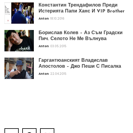
Константин Трендафилов Преди
Истерията Папи Ханс И VIP Brother
Anton
18.10.2016
Борислав Колев – Аз Съм Градски
Пич. Селото Не Ме Вълнува
Anton
03.05.2015
Гаргантюанският Владислав
Апостолов – Джо Пеши С Писалка
Anton
22.04.2015