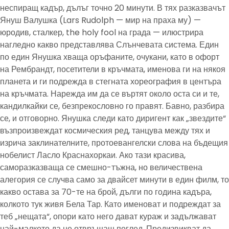
неспиращ кадър, дълъг точно 20 минути. В тях разказвачът
Януш Валушка (Lars Rudolph — мир на праха му) —
юродив, сталкер, the holy fool на града — илюстрира
нагледно какво представлява Слънчевата система. Един
по един Янушка хваща оръфаните, очукани, като в офорт
на Рембрандт, посетители в кръчмата, именова ги на някоя
планета и ги подрежда в стегната хореография в центъра
на кръчмата. Нарежда им да се въртят около оста си и те,
кандилкайки се, безпрекословно го правят. Бавно, разбира
се, и отговорно. Янушка следи като диригент как „звездите“
възпроизвеждат космическия ред, танцува между тях и
изрича заклинателните, протоевангелски слова на бъдещия
нобелист Ласло Краснахоркаи. Ако тази красива,
саморазказваща се смешно-тъжна, но величествена
алегория се случва само за двайсет минути в един филм, то
какво остава за 70-те на брой, дълги по година кадъра,
колкото тук живя Бела Тар. Като именоват и подреждат за
теб „нещата“, опори като него дават кураж и задължават
най-малкото да не отвръщаш поглед. Предизвикват да