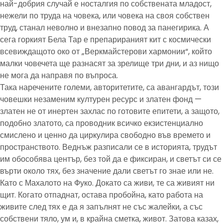
най-добрия случай е носталгия по собствената младост,
нежели по труда на човека, или човека на своя собствен
труд, станал неволно и внезапно повод за панегирика. А
сега горкият Бела Тар е препарираният кит с космически
всевиждащото око от „Веркмайстерови хармонии“, който
малки човечета ще разнасят за зрелище три дни, и аз нищо
не мога да направя по въпроса.
Така наречените големи, авторитетите, са авангардът, този
човешки незаменим културен ресурс и златен фонд —
златен не от инертен захлас по готовите епитети, а защото,
подобно златото, са проводник всичко екзистенциално
смислено и ценно да циркулира свободно във времето и
пространството. Веднъж разписали се в историята, трудът
им обособява център, без той да е фиксиран, и светът си се
върти около тях, без значение дали светът го знае или не.
Като с Махалото на Фуко. Докато са живи, те са живият ни
щит. Когато отпаднат, остава пробойна, като работа на
живите след тях е да я запълнят не със жалейки, а със
собствени тяло, ум и, в крайна сметка, живот. Затова казах,