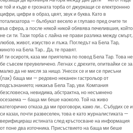
е той и къде е грозната торба от джуркащи се електроннно
цифри, цифри в образ, цвят, звук и буква. Като в
тотализатора — бълбукат весело и глупаво пред очите ти
във сфера, а после някой никой обявява печелившия, който
не си ти. Тази торба с лайна не прави разлика между смърт,
любов, живот, изкуство и лъжа. Погледът на Бела Тар,
киното на Бела Тар… Да, те правят.
И ти осиротя, каза ми приятелка по повод Бела Тар. Това не
бе съвсем преувеличено. Легнах с дрехите, опитвайки се за
малко да не мисля за нищо. Унесох се и ми се присъни
(пак) баща ми — редовно неканен гастрольор от
подсъзнанието; никакъв Бела Тар, уви. Компания
безсловесна, невидима, абстрактна, но несъмнено
осезаема — баща ми беше наоколо. Той на живо
категорично отказа да ми проговори, камо ли… Събудих се и
си казах, почти развеселен, това е като журналистиката —
верифицираш истината след кръстосване на информация
от поне два източника. Присъствието на баща ми беше