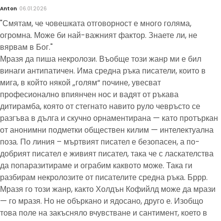
Anton
06.01.2026
"Смятам, че човешката отговорност е много голяма,
огромна. Може би най-важният фактор. Знаете ли, не
вярвам в Бог."
Мразя да пиша некролози. Въобще този жанр ми е бил
винаги антипатичен. Има средна ръка писатели, които в
мига, в който някой „голям“ почине, увесват
професионално впиянчен нос и вадят от ръкава
дитирамба, която от стегнато навито руло чевръсто се
разгъва в дълга и скучно орнаментирана — като протъркан
от анонимни подметки обществен килим — интелектуална
поза. По линия – мъртвият писател е безопасен, а по-
добрият писател е живият писател, така че с ласкателства
да попаразитираме и ограбим каквото може. Така ги
разбирам некролозите от писателите средна ръка. Бррр.
Мразя го този жанр, както Холдън Кофийлд може да мрази
— го мразя. Но не объркано и ядосано, друго е. Изобщо
това поле на закъсняло вчувстване и сантимент, което в