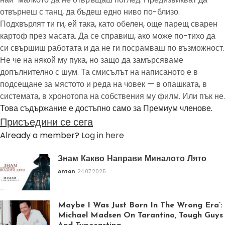
отвърнеш с танц, да бъдеш едно ниво по-близо.
Подхвърлят ти ги, ей така, като обелен, още парещ сварен
картоф през масата. Да се справиш, ако може по-тихо да
си свършиш работата и да не ги посрамваш по възможност.
Не че на някой му пука, но защо да замърсяваме
допълнително с шум. Та смисълът на написаното е в
подсещане за мястото и реда на човек — в опашката, в
системата, в хронотопа на собствения му филм. Или пък не.
Това съдържание е достъпно само за Премиум членове.
Присъедини се сега
Already a member?
Log in here
Знам Какво Направи Миналото Лято
Anton
24.07.2025
Maybe I Was Just Born In The Wrong Era’:
Michael Madsen On Tarantino, Tough Guys