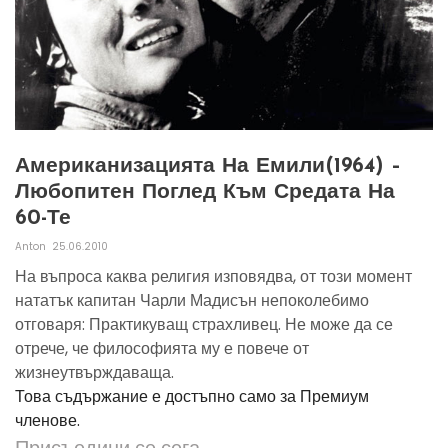
Американизацията На Емили(1964) –
Любопитен Поглед Към Средата На
60-Те
Anton
25.06.2010
На въпроса каква религия изповядва, от този момент
нататък капитан Чарли Мадисън непоколебимо
отговаря: Практикуващ страхливец. Не може да се
отрече, че философията му е повече от
жизнеутвърждаваща.
Това съдържание е достъпно само за Премиум
членове.