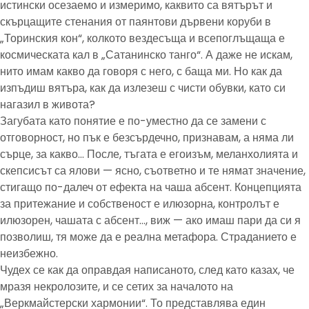
истински осезаемо и измеримо, каквито са вятърът и
скърцащите стенания от паянтови дървени коруби в
„Торинския кон“, колкото вездесъща и всепоглъщаща е
космическата кал в „Сатанинско танго“. А даже не искам,
нито имам какво да говоря с него, с баща ми. Но как да
изпъдиш вятъра, как да излезеш с чисти обувки, като си
нагазил в живота?
Загубата като понятие е по-уместно да се замени с
отговорност, но пък е безсърдечно, признавам, а няма ли
сърце, за какво… После, тъгата е егоизъм, меланхолията и
скепсисът са ялови — ясно, съответно и те нямат значение,
стигащо по-далеч от ефекта на чаша абсент. Концепцията
за притежание и собственост е илюзорна, контролът е
илюзорен, чашата с абсент…, виж — ако имаш пари да си я
позволиш, тя може да е реална метафора. Страданието е
неизбежно.
Чудех се как да оправдая написаното, след като казах, че
мразя некролозите, и се сетих за началото на
„Веркмайстерски хармонии“. То представлява един