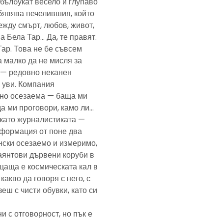
— бълбукат весело и глупаво
обявява печелившия, който
ежду смърт, любов, живот,
а Бела Тар… Да, те правят.
Тар. Това не бе съвсем
а малко да не мисля за
и — редовно неканен
, уви. Компания
ено осезаема — баща ми
да ми проговори, камо ли…
е като журналистиката —
формация от поне два
нски осезаемо и измеримо,
аянтови дървени коруби в
щаща е космическата кал в
какво да говоря с него, с
еш с чисти обувки, като си
и с отговорност, но пък е