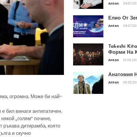
Anton
04.07.2
Елио От Зе
Anton
04.07.2
Takeshi Ki
Форми На К
Anton
10.06.20
Анатомия Н
Anton
30.03.2
яма, огромна. Може би най-
 е бил винаги антипатичен.
 някой „голям“ почине,
т ръкава дитирамба, която
дълга и скучно