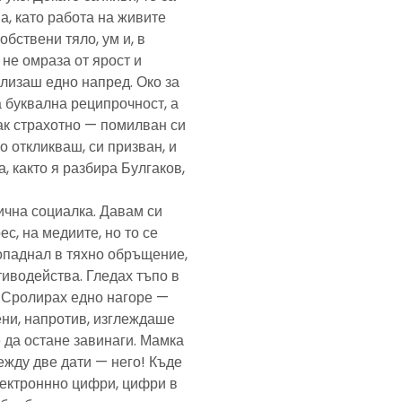
а, като работа на живите
обствени тяло, ум и, в
а не омраза от ярост и
злизаш едно напред. Око за
а буквална реципрочност, а
пак страхотно — помилван си
о откликваш, си призван, и
, както я разбира Булгаков,
лична социалка. Давам си
с, на медиите, но то се
попаднал в тяхно обръщение,
тиводейства. Гледах тъпо в
. Сролирах едно нагоре —
ени, напротив, изглеждаше
 да остане завинаги. Мамка
ежду две дати — него! Къде
електроннно цифри, цифри в