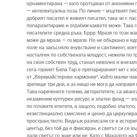
орнаментирана — като протъркан от анонимни 
— интелектуална поза. По линия – мъртвият пис
добрият писател е живият писател, така че с ла
попаразитираме и ограбим каквото може. Така г
писателите средна ръка. Бррр. Мразя го този ж
може да мрази — го мразя. Но не объркано и ядо
поле на закъсняло вчувстване и сантимент, кое
носталгия по собствената младост, нежели по тр
на своя собствен труд, станал неволно и внезап
сега горкият Бела Тар е препарираният кит с к
от „Веркмайстерови хармонии“, който малки чов
зрелище три дни, и аз нищо не мога да направя 
Така наречените големи, авторитетите, са аванг
незаменим културен ресурс и златен фонд — зла
по готовите епитети, а защото, подобно златото
екзистенциално смислено и ценно да циркулира
пространството. Веднъж разписали се в история
център, без той да е фиксиран, и светът си се въ
дали светът го знае или не. Като с Махалото на 