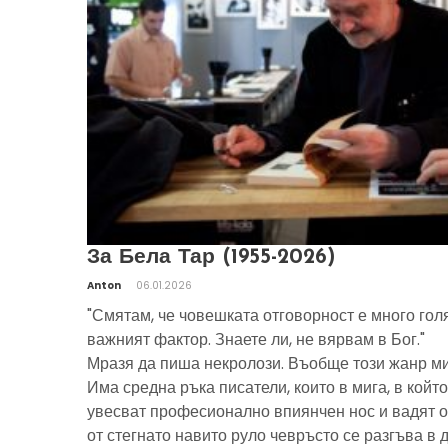
За Бела Тар (1955-2026)
Anton
06.01.2026
"Смятам, че човешката отговорност е много гол
важният фактор. Знаете ли, не вярвам в Бог."
Мразя да пиша некролози. Въобще този жанр ми
Има средна ръка писатели, които в мига, в който
увесват професионално впиянчен нос и вадят о
от стегнато навито руло чевръсто се разгъва в 