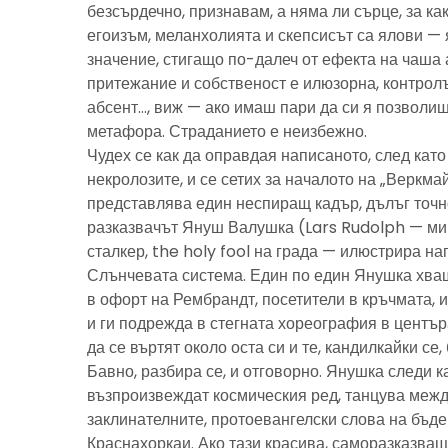
безсърдечно, признавам, а няма ли сърце, за ка
егоизъм, меланхолията и скепсисът са ялови — 
значение, стигащо по-далеч от ефекта на чаша 
притежание и собственост е илюзорна, контролъ
абсент…, виж — ако имаш пари да си я позволиш
метафора. Страданието е неизбежно.
Чудех се как да оправдая написаното, след като 
некролозите, и се сетих за началото на „Веркма
представлява един неспиращ кадър, дълъг точно
разказвачът Януш Валушка (Lars Rudolph — ми
сталкер, the holy fool на града — илюстрира н
Слънчевата система. Един по един Янушка хващ
в офорт на Рембрандт, посетители в кръчмата, 
и ги подрежда в стегната хореография в центъ
да се въртят около оста си и те, кандилкайки се
Бавно, разбира се, и отговорно. Янушка следи к
възпроизвеждат космическия ред, танцува межд
заклинателните, протоевангелски слова на бъд
Краснахоркаи. Ако тази красива, саморазказва