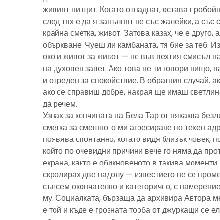
живият ни щит. Когато отпаднат, остава пробойн
след тях е да я запълнят не със жалейки, а със с
крайна сметка, живот. Затова казах, че е друго, 
объркване. Чуеш ли камбаната, тя бие за теб. И
око и живот за живот — не във вехтия смисъл н
на духовен завет. Ако това не ти говори нищо, 
и отреден за спокойствие. В обратния случай, ак
ако се справиш добре, накрая ще имаш светлина
да речем.
Узнах за кончината на Бела Тар от някаква без
сметка за смешното ми агресиране по техен адре
появява спонтанно, когато видя близък човек, 
който по очевидни причини вече го няма да про
екрана, както е обикновеното в такива моменти
скролирах две надолу — известието не се пром
съвсем окончателно и категорично, с намерение
му. Социалката, бързаща да архивира Автора м
е той и къде е грозната торба от джуркащи се 