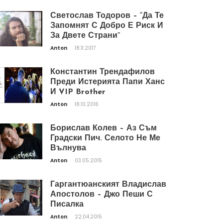
Светослав Тодоров – “Да Те
Запомнят С Добро Е Риск И
За Двете Страни”
Anton
18.11.2017
Константин Трендафилов
Преди Истерията Папи Ханс
И VIP Brother
Anton
18.10.2016
Борислав Колев – Аз Съм
Градски Пич. Селото Не Ме
Вълнува
Anton
03.05.2015
Гаргантюанският Владислав
Апостолов – Джо Пеши С
Писалка
Anton
22.04.2015