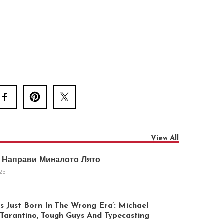
View All
 Направи Миналото Лято
025
 Just Born In The Wrong Era’: Michael
arantino, Tough Guys And Typecasting