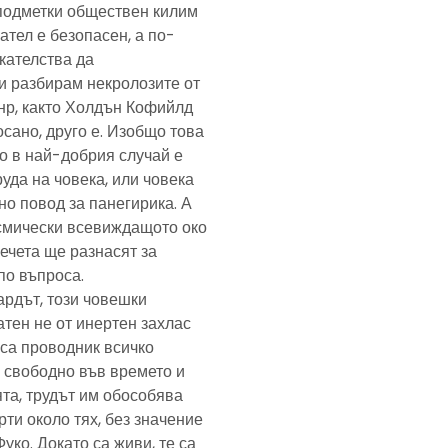
подметки обществен килим
ател е безопасен, а по-
скателства да
и разбирам некролозите от
анр, както Холдън Кофийлд
сано, друго е. Изобщо това
то в най-добрия случай е
уда на човека, или човека
но повод за панегирика. А
осмически всевиждащото око
ечета ще разнасят за
по въпроса.
ардът, този човешки
тен не от инертен захлас
, са проводник всичко
 свободно във времето и
та, трудът им обособява
рти около тях, без значение
Фуко. Докато са живи, те са