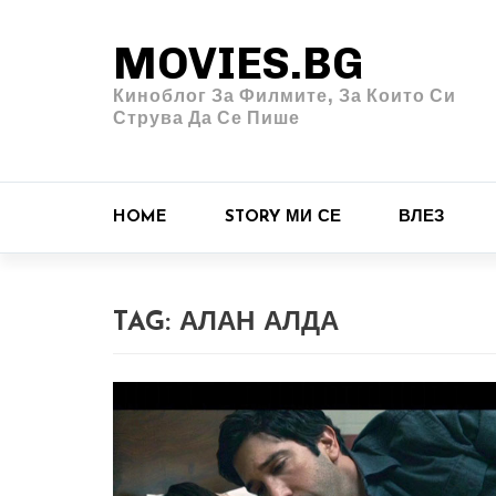
MOVIES.BG
Киноблог За Филмите, За Които Си
Струва Да Се Пише
HOME
STORY МИ СЕ
ВЛЕЗ
TAG:
АЛАН АЛДА