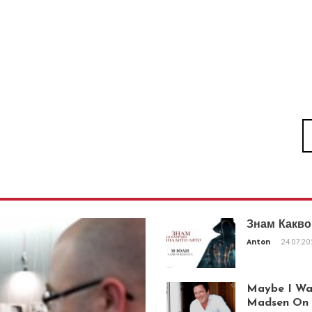
Знам Какво
Anton
24.07.2
Maybe I Was
Madsen On T