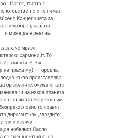
кво… После, тъгата е
ясно, съответно и те нямат
абсент. Концепцията за
т е илюзорен, чашата с
, тя може да е реална
казах, че мразя
йстерски хармонии“. То
 20 минути. В тях
р на праха му) — юродив,
агледно какво представлява
а оръфаните, очукани, като
именова ги на някоя планета
ра на кръчмата. Нарежда им
, безпрекословно го правят.
ато диригент как „звездите“
у тях и изрича
ещия нобелист Ласло
ща се смешно-тъжна, но