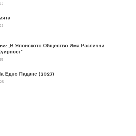
025
мята
025
tano: „В Японското Общество Има Различни
уирност“
25
а Едно Падане (2023)
025