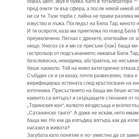
образ, цвят, звук и буква. Като в тотализатора 
пред очите ти във сфера, а после някой никой 
не си ти. Тази торба с лайна не прави разлика м
изкуство и лъжа. Погледът на Бела Тар, киното н
И ти осиротя, каза ми приятелка по повод Бела 
преувеличено. Легнах с дрехите, опитвайки се з
нищо. Унесох се и ми се присъни (пак) баща м
гастрольор от подсъзнанието; никакъв Бела Тар
безсловесна, невидима, абстрактна, но несъмн
беше наоколо. Той на живо категорично отказа 
Събудих се и си казах, почти развеселен, това 
верифицираш истината след кръстосване на ин
източника. Присъствието на баща ми беше исти
каквито са вятърът и скърцащите стенания от п
„Торинския кон“, колкото вездесъща и всепоглъ
„Сатанинско танго“. А даже не искам, нито имам 
баща ми. Но как да изпъдиш вятъра, как да излез
нагазил в живота?
Загубата като понятие е по-уместно да се замен