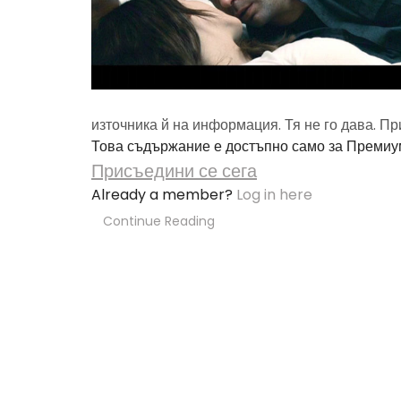
източника й на информация. Тя не го дава. П
Това съдържание е достъпно само за Премиу
Присъедини се сега
Already a member?
Log in here
Continue Reading