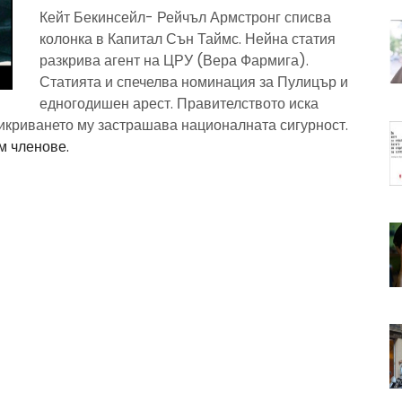
Кейт Бекинсейл- Рейчъл Армстронг списва
колонка в Капитал Сън Таймс. Нейна статия
разкрива агент на ЦРУ (Вера Фармига).
Статията и спечелва номинация за Пулицър и
едногодишен арест. Правителството иска
рикриването му застрашава националната сигурност.
м членове.