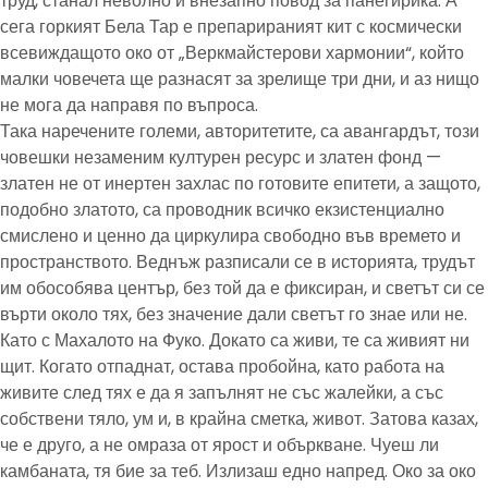
труд, станал неволно и внезапно повод за панегирика. А
сега горкият Бела Тар е препарираният кит с космически
всевиждащото око от „Веркмайстерови хармонии“, който
малки човечета ще разнасят за зрелище три дни, и аз нищо
не мога да направя по въпроса.
Така наречените големи, авторитетите, са авангардът, този
човешки незаменим културен ресурс и златен фонд —
златен не от инертен захлас по готовите епитети, а защото,
подобно златото, са проводник всичко екзистенциално
смислено и ценно да циркулира свободно във времето и
пространството. Веднъж разписали се в историята, трудът
им обособява център, без той да е фиксиран, и светът си се
върти около тях, без значение дали светът го знае или не.
Като с Махалото на Фуко. Докато са живи, те са живият ни
щит. Когато отпаднат, остава пробойна, като работа на
живите след тях е да я запълнят не със жалейки, а със
собствени тяло, ум и, в крайна сметка, живот. Затова казах,
че е друго, а не омраза от ярост и объркване. Чуеш ли
камбаната, тя бие за теб. Излизаш едно напред. Око за око