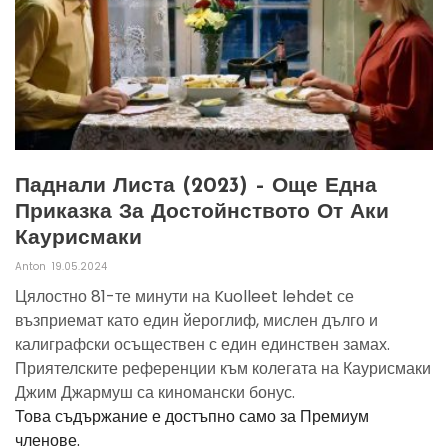
Паднали Листа (2023) – Още Една
Приказка За Достойнството От Аки
Каурисмаки
Anton
19.05.2024
Цялостно 81-те минути на Kuolleet lehdet се
възприемат като един йероглиф, мислен дълго и
калиграфски осъществен с един единствен замах.
Приятелските референции към колегата на Каурисмаки
Джим Джармуш са киномански бонус.
Това съдържание е достъпно само за Премиум
членове.