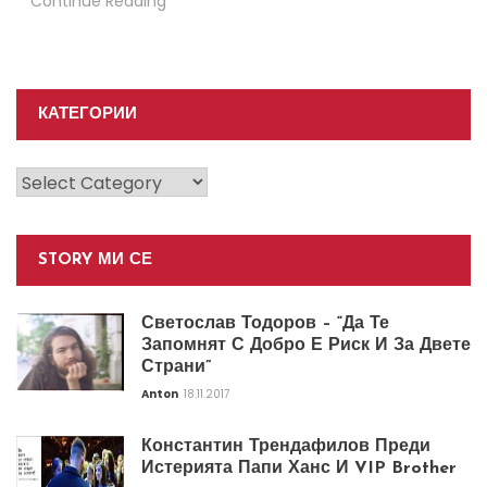
Continue Reading
КАТЕГОРИИ
Категории
STORY МИ СЕ
Светослав Тодоров – “Да Те
Запомнят С Добро Е Риск И За Двете
Страни”
Anton
18.11.2017
Константин Трендафилов Преди
Истерията Папи Ханс И VIP Brother