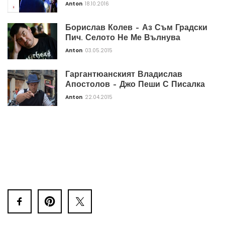
Anton
18.10.2016
Борислав Колев – Аз Съм Градски
Пич. Селото Не Ме Вълнува
Anton
03.05.2015
Гаргантюанският Владислав
Апостолов – Джо Пеши С Писалка
Anton
22.04.2015