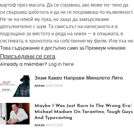
картоф през масата. Да се справиш, ако може по-тихо да
си свършиш работата и да не ги посрамваш по възможност.
Не че на някой му пука, но защо да замърсяваме
допълнително с шум. Та смисълът на написаното е в
подсещане за мястото и реда на човек — в опашката, в
системата, в хронотопа на собствения му филм. Или пък не.
Това съдържание е достъпно само за Премиум членове.
Присъедини се сега
Already a member?
Log in here
Знам Какво Направи Миналото Лято
Anton
24.07.2025
Maybe I Was Just Born In The Wrong Era’:
Michael Madsen On Tarantino, Tough Guys
And Typecasting
Anton
04.07.2025