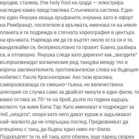
юродив, сталкер, the holy fool на града — илюстрира
нагледно какво представлява Слънчевата система. Един
по един Янушка хваща оръфаните, очукани, като в офорт
на Рембрандт, посетители в кръчмата, именова ги на някоя
планета и ги подрежда в стегната хореография в центъра
на кръчмата. Нарежда им да се въртят около оста си и те,
кандилкайки се, безпрекословно го правят. Бавно, разбира
се, и отговорно. Янушка следи като диригент как „звездите“
възпроизвеждат космическия ред, танцува между тях и
изрича заклинателните, протоевангелски слова на бъдещия
нобелист Ласло Краснахоркаи. Ако тази красива,
саморазказваща се смешно-тъжна, но величествена
алегория се случва само за двайсет минути в един филм, то
какво остава за 70-те на брой, дълги по година кадъра,
колкото тук живя Бела Тар. Като именоват и подреждат за
теб „нещата“, опори като него дават кураж и задължават
най-малкото да не отвръщаш поглед. Предизвикват да
отвърнеш с танц, да бъдеш едно ниво по-близо.
Подхвърлят ти ги, ей така, като обелен, още парещ сварен