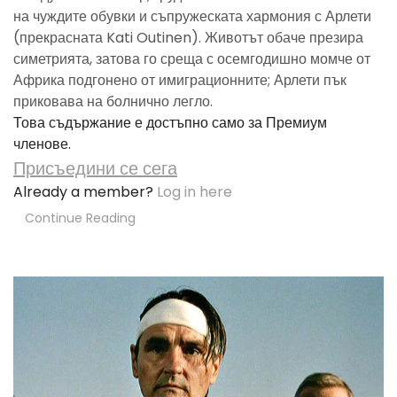
на чуждите обувки и съпружеската хармония с Арлети
(прекрасната Kati Outinen). Животът обаче презира
симетрията, затова го среща с осемгодишно момче от
Африка подгонено от имиграционните; Арлети пък
приковава на болнично легло.
Това съдържание е достъпно само за Премиум
членове.
Присъедини се сега
Already a member?
Log in here
Continue Reading