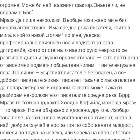
огромна. Може би най-важният фактор. Знаете ли, не
вярвам в Бог."
Мразя да пиша некролози. Въобще този жанр ми е бил
винаги антипатичен. Има средна ръка писатели, които в
мига, в който някой „голям“ почине, увесват
професионално впиянчен нос и вадят от ръкава
дитирамба, която от стегнато навито руло чевръсто се
разгъва в дълга и скучно орнаментирана — като протъркан
от анонимни подметки обществен килим — интелектуална
поза. По линия – мъртвият писател е безопасен, а по-
добрият писател е живият писател, така че с ласкателства
да попаразитираме и ограбим каквото може. Така ги
разбирам некролозите от писателите средна ръка. Бррр.
Мразя го този жанр, както Холдън Кофийлд може да мрази
— го мразя. Но не объркано и ядосано, друго е. Изобщо
това поле на закъсняло вчувстване и сантимент, което в
най-добрия случай е носталгия по собствената младост,
нежели по труда на човека, или човека на своя собствен