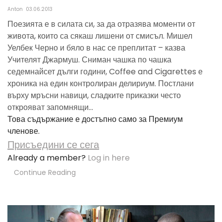
Anton
03.06.2013
Поезията е в силата си, за да отразява моменти от
живота, които са сякаш лишени от смисъл. Мишел
Уелбек Черно и бяло в нас се преплитат – казва
Учителят Джармуш. Сниман чашка по чашка
седемнайсет дълги години, Coffee and Cigarettes е
хроника на един контролиран делириум. Постлани
върху мръсни навици, сладките приказки често
открояват запомнящи...
Това съдържание е достъпно само за Премиум
членове.
Присъедини се сега
Already a member?
Log in here
Continue Reading