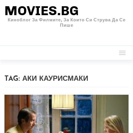
MOVIES.BG
Киноблог За Филмите, За Които Си Струва Да Се
Пише
Togg
navi
TAG:
АКИ КАУРИСМАКИ