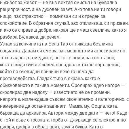
и живот за живот — не във вехтия смисъл на буквална
реципрочност, а на духовен завет. Ако това не ти говори
нищо, пак страхотно — помилван си и отреден за
спокойствие. В обратния случай, ако откликваш, си призван,
и ако се справиш добре, накрая ще имаш светлина, както я
разбира Булгаков, да речем.
Узнах за кончината на Бела Тар от някаква безлична
социалка. Давам си сметка за смешното ми агресиране по
техен адрес, на медиите, но то се появява спонтанно,
когато видя близък човек, попаднал в тяхно обръщение,
който по очевидни причини вече го няма да
противодейства. Гледах тъпо в екрана, както е
обикновеното в такива моменти. Сролирах едно нагоре —
скролирах две надолу — известието не се промени,
напротив, изглеждаше съвсем окончателно и категорично, с
намерение да остане завинаги. Мамка му. Социалката,
бързаща да архивира Автора между две дати — него! Къде
е той и къде е грозната торба от джуркащи се електроннно
цифри, цифри в образ, цвят, звук и буква. Като в