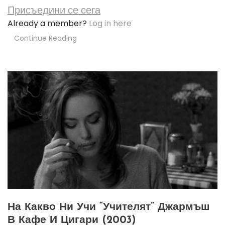
Присъедини се сега
Already a member?
Log in here
Continue Reading
На Какво Ни Учи “учителят” Джармъш
В Кафе И Цигари (2003)