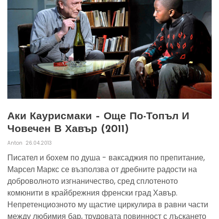
Аки Каурисмаки – Още По-Топъл И
Човечен В Хавър (2011)
Anton
26.04.2013
Писател и бохем по душа - ваксаджия по препитание,
Марсел Маркс се възползва от дребните радости на
доброволното изгнаничество, сред сплотеното
комюнити в крайбрежния френски град Хавър.
Непретенциозното му щастие циркулира в равни части
между любимия бар, трудовата повинност с лъскането