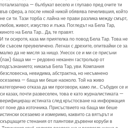
тотализатора — бълбукат весело и глупаво пред очите ти
във сфера, а после някой никой обявява печелившия, който
не си ти. Тази торба с лайна не прави разлика между смърт,
любов, живот, изкуство и лъжа. Погледът на Бела Тар,
киното на Бела Тар… Да, те правят.
И ти осиротя, каза ми приятелка по повод Бела Тар. Това не
бе съвсем преувеличено. Легнах с дрехите, опитвайки се за
малко да не мисля за нищо. Унесох се и ми се присъни
(пак) баща ми — редовно неканен гастрольор от
подсъзнанието; никакъв Бела Тар, уви. Компания
безсловесна, невидима, абстрактна, но несъмнено
осезаема — баща ми беше наоколо. Той на живо
категорично отказа да ми проговори, камо ли… Събудих се и
си казах, почти развеселен, това е като журналистиката —
верифицираш истината след кръстосване на информация
от поне два източника. Присъствието на баща ми беше
истински осезаемо и измеримо, каквито са вятърът и
скърцащите стенания от паянтови дървени коруби в