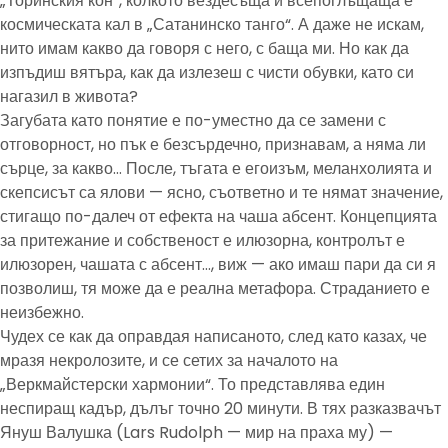
„Торинския кон“, колкото вездесъща и всепоглъщаща е
космическата кал в „Сатанинско танго“. А даже не искам,
нито имам какво да говоря с него, с баща ми. Но как да
изпъдиш вятъра, как да излезеш с чисти обувки, като си
нагазил в живота?
Загубата като понятие е по-уместно да се замени с
отговорност, но пък е безсърдечно, признавам, а няма ли
сърце, за какво… После, тъгата е егоизъм, меланхолията и
скепсисът са ялови — ясно, съответно и те нямат значение,
стигащо по-далеч от ефекта на чаша абсент. Концепцията
за притежание и собственост е илюзорна, контролът е
илюзорен, чашата с абсент…, виж — ако имаш пари да си я
позволиш, тя може да е реална метафора. Страданието е
неизбежно.
Чудех се как да оправдая написаното, след като казах, че
мразя некролозите, и се сетих за началото на
„Веркмайстерски хармонии“. То представлява един
неспиращ кадър, дълъг точно 20 минути. В тях разказвачът
Януш Валушка (Lars Rudolph — мир на праха му) —