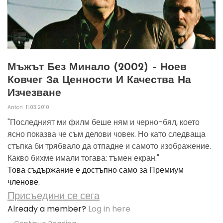
Мъжът Без Минало (2002) – Ноев
Ковчег За Ценности И Качества На
Изчезване
Anton
11.03.2010
"Последният ми филм беше ням и черно-бял, което
ясно показва че съм делови човек. Но като следваща
стъпка би трябвало да отпадне и самото изображение.
Какво бихме имали тогава: тъмен екран."
Това съдържание е достъпно само за Премиум
членове.
Присъедини се сега
Already a member?
Log in here