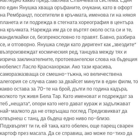
нагледно какво представлява Слънчевата система. Един
по един Янушка хваща оръфаните, очукани, като в офорт
на Рембрандт, посетители в кръчмата, именова ги на някоя
планета и ги подрежда в стегната хореография в центъра
на кръчмата. Нарежда им да се въртят около оста си и те,
кандилкайки се, безпрекословно го правят. Бавно, разбира
се, и отговорно. Янушка следи като диригент как „звездите“
възпроизвеждат космическия ред, танцува между тях и
изрича заклинателните, протоевангелски слова на бъдещия
нобелист Ласло Краснахоркаи. Ако тази красива,
саморазказваща се смешно-тъжна, но величествена
алегория се случва само за двайсет минути в един филм, то
какво остава за 70-те на брой, дълги по година кадъра,
колкото тук живя Бела Тар. Като именоват и подреждат за
теб „нещата“, опори като него дават кураж и задължават
най-малкото да не отвръщаш поглед. Предизвикват да
отвърнеш с танц, да бъдеш едно ниво по-близо.
Подхвърлят ти ги, ей така, като обелен, още парещ сварен
картоф през масата. Да се справиш, ако може по-тихо да