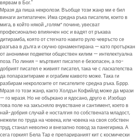
вярвам в Бог."
Мразя да пиша некролози. Въобще този жанр ми е бил
винаги антипатичен. Има средна ръка писатели, които в
мига, в който някой „голям“ почине, увесват
професионално впиянчен нос и вадят от ръкава
дитирамба, която от стегнато навито руло чевръсто се
разгъва в дълга и скучно орнаментирана — като протъркан
от анонимни подметки обществен килим — интелектуална
поза. По линия – мъртвият писател е безопасен, а по-
добрият писател е живият писател, така че с ласкателства
да попаразитираме и ограбим каквото може. Така ги
разбирам некролозите от писателите средна ръка. Бррр.
Мразя го този жанр, както Холдън Кофийлд може да мрази
— го мразя. Но не объркано и ядосано, друго е. Изобщо
това поле на закъсняло вчувстване и сантимент, което в
най-добрия случай е носталгия по собствената младост,
нежели по труда на човека, или човека на своя собствен
труд, станал неволно и внезапно повод за панегирика. А
сега горкият Бела Тар е препарираният кит с космически