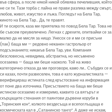
във сфера, а после някой никой обявява печелившия, който
не си ти. Тази торба с лайна не прави разлика между смърт,
любов, живот, изкуство и лъжа. Погледът на Бела Тар,
киното на Бела Тар… Да, те правят.
И ти осиротя, каза ми приятелка по повод Бела Тар. Това не
бе съвсем преувеличено. Легнах с дрехите, опитвайки се за
малко да не мисля за нищо. Унесох се и ми се присъни
(пак) баща ми — редовно неканен гастрольор от
подсъзнанието; никакъв Бела Тар, уви. Компания
безсловесна, невидима, абстрактна, но несъмнено
осезаема — баща ми беше наоколо. Той на живо
категорично отказа да ми проговори, камо ли… Събудих се и
си казах, почти развеселен, това е като журналистиката —
верифицираш истината след кръстосване на информация
от поне два източника. Присъствието на баща ми беше
истински осезаемо и измеримо, каквито са вятърът и
скърцащите стенания от паянтови дървени коруби в
„Торинския кон“, колкото вездесъща и всепоглъщаща е
космическата кал в „Сатанинско танго“. А даже не искам,