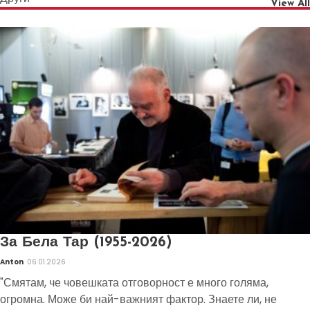
View All
За Бела Тар (1955-2026)
Anton
06.01.2026
"Смятам, че човешката отговорност е много голяма,
огромна. Може би най-важният фактор. Знаете ли, не