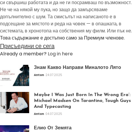
си свършиш работата и да не ги посрамваш по възможност.
Не че на някой му пука, но защо да замърсяваме
допълнително с шум. Та смисълът на написаното е в
подсещане за мястото и реда на човек — в опашката, в
системата, в хронотопа на собствения му филм. Или пък не.
Това съдържание е достъпно само за Премиум членове.
Присъедини се сега
Already a member?
Log in here
Знам Какво Направи Миналото Лято
Anton
24.07.2025
Maybe I Was Just Born In The Wrong Era’:
Michael Madsen On Tarantino, Tough Guys
And Typecasting
Anton
04.07.2025
Елио От Земята