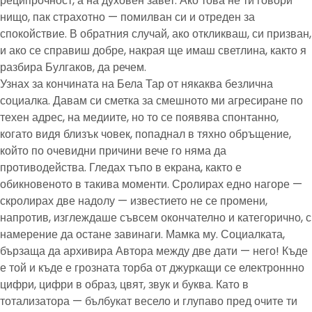
реципрочност, а на духовен завет. Ако това не ти говори
нищо, пак страхотно — помилван си и отреден за
спокойствие. В обратния случай, ако откликваш, си призван,
и ако се справиш добре, накрая ще имаш светлина, както я
разбира Булгаков, да речем.
Узнах за кончината на Бела Тар от някаква безлична
социалка. Давам си сметка за смешното ми агресиране по
техен адрес, на медиите, но то се появява спонтанно,
когато видя близък човек, попаднал в тяхно обръщение,
който по очевидни причини вече го няма да
противодейства. Гледах тъпо в екрана, както е
обикновеното в такива моменти. Сролирах едно нагоре —
скролирах две надолу — известието не се промени,
напротив, изглеждаше съвсем окончателно и категорично, с
намерение да остане завинаги. Мамка му. Социалката,
бързаща да архивира Автора между две дати — него! Къде
е той и къде е грозната торба от джуркащи се електроннно
цифри, цифри в образ, цвят, звук и буква. Като в
тотализатора — бълбукат весело и глупаво пред очите ти