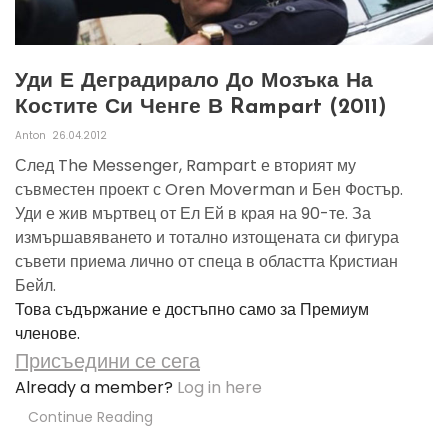
Уди Е Деградирало До Мозъка На
Костите Си Ченге В Rampart (2011)
Anton
26.04.2012
След The Messenger, Rampart е вторият му
съвместен проект с Oren Moverman и Бен Фостър.
Уди е жив мъртвец от Ел Ей в края на 90-те. За
измършавяването и тотално изтощената си фигура
съвети приема лично от спеца в областта Кристиан
Бейл.
Това съдържание е достъпно само за Премиум
членове.
Присъедини се сега
Already a member?
Log in here
Continue Reading