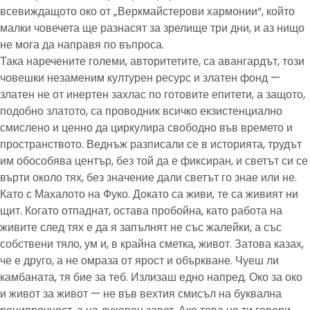
всевиждащото око от „Веркмайстерови хармонии“, който
малки човечета ще разнасят за зрелище три дни, и аз нищо
не мога да направя по въпроса.
Така наречените големи, авторитетите, са авангардът, този
човешки незаменим културен ресурс и златен фонд —
златен не от инертен захлас по готовите епитети, а защото,
подобно златото, са проводник всичко екзистенциално
смислено и ценно да циркулира свободно във времето и
пространството. Веднъж разписали се в историята, трудът
им обособява център, без той да е фиксиран, и светът си се
върти около тях, без значение дали светът го знае или не.
Като с Махалото на Фуко. Докато са живи, те са живият ни
щит. Когато отпаднат, остава пробойна, като работа на
живите след тях е да я запълнят не със жалейки, а със
собствени тяло, ум и, в крайна сметка, живот. Затова казах,
че е друго, а не омраза от ярост и объркване. Чуеш ли
камбаната, тя бие за теб. Излизаш едно напред. Око за око
и живот за живот — не във вехтия смисъл на буквална