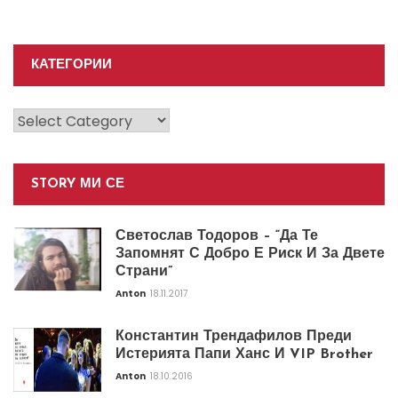
КАТЕГОРИИ
Категории
STORY МИ СЕ
Светослав Тодоров – “Да Те
Запомнят С Добро Е Риск И За Двете
Страни”
Anton
18.11.2017
Константин Трендафилов Преди
Истерията Папи Ханс И VIP Brother
Anton
18.10.2016