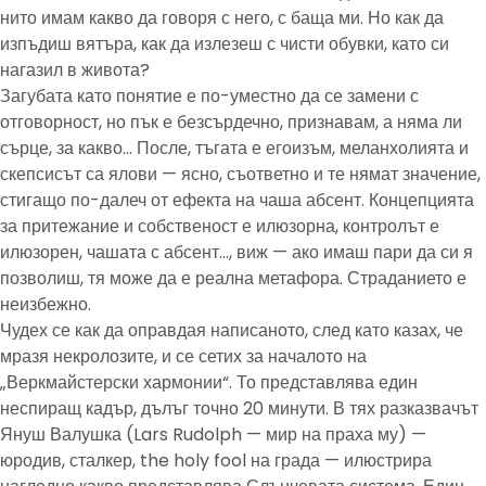
нито имам какво да говоря с него, с баща ми. Но как да
изпъдиш вятъра, как да излезеш с чисти обувки, като си
нагазил в живота?
Загубата като понятие е по-уместно да се замени с
отговорност, но пък е безсърдечно, признавам, а няма ли
сърце, за какво… После, тъгата е егоизъм, меланхолията и
скепсисът са ялови — ясно, съответно и те нямат значение,
стигащо по-далеч от ефекта на чаша абсент. Концепцията
за притежание и собственост е илюзорна, контролът е
илюзорен, чашата с абсент…, виж — ако имаш пари да си я
позволиш, тя може да е реална метафора. Страданието е
неизбежно.
Чудех се как да оправдая написаното, след като казах, че
мразя некролозите, и се сетих за началото на
„Веркмайстерски хармонии“. То представлява един
неспиращ кадър, дълъг точно 20 минути. В тях разказвачът
Януш Валушка (Lars Rudolph — мир на праха му) —
юродив, сталкер, the holy fool на града — илюстрира