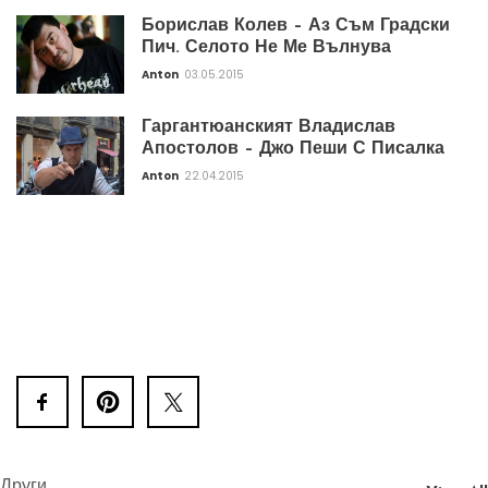
Борислав Колев – Аз Съм Градски
Пич. Селото Не Ме Вълнува
Anton
03.05.2015
Гаргантюанският Владислав
Апостолов – Джо Пеши С Писалка
Anton
22.04.2015
Други