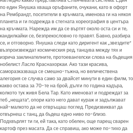
нагледно какво представлява Слънчевата система. Един
по един Янушка хваща оръфаните, очукани, като в офорт
на Рембрандт, посетители в кръчмата, именова ги на някоя
планета и ги подрежда в стегната хореография в центъра
на кръчмата. Нарежда им да се въртят около оста си и те,
кандилкайки се, безпрекословно го правят. Бавно, разбира
се, и отговорно. Янушка следи като диригент как „звездите“
възпроизвеждат космическия ред, танцува между тях и
изрича заклинателните, протоевангелски слова на бъдещия
нобелист Ласло Краснахоркаи. Ако тази красива,
саморазказваща се смешно-тъжна, но величествена
алегория се случва само за двайсет минути в един филм, то
какво остава за 70-те на брой, дълги по година кадъра,
колкото тук живя Бела Тар. Като именоват и подреждат за
теб „нещата“, опори като него дават кураж и задължават
най-малкото да не отвръщаш поглед. Предизвикват да
отвърнеш с танц, да бъдеш едно ниво по-близо.
Подхвърлят ти ги, ей така, като обелен, още парещ сварен
картоф през масата. Да се справиш, ако може по-тихо да