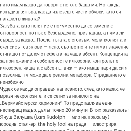
нито имам какво да говоря с него, с баща ми. Но как да
изпъдиш вятъра, как да излезеш с чисти обувки, като си
нагазил в живота?
Загубата като понятие е по-уместно да се замени с
отговорност, но пък е безсърдечно, признавам, а няма ли
сърце, за какво… После, тъгата е егоизъм, меланхолията и
скепсисът са ялови — ясно, съответно и те нямат значение,
стигащо по-далеч от ефекта на чаша абсент. Концепцията
за притежание и собственост е илюзорна, контролът е
илюзорен, чашата с абсент…, виж — ако имаш пари да си я
позволиш, тя може да е реална метафора. Страданието е
неизбежно.
Чудех се как да оправдая написаното, след като казах, че
мразя некролозите, и се сетих за началото на
„Веркмайстерски хармонии“. То представлява един
неспиращ кадър, дълъг точно 20 минути. В тях разказвачът
Януш Валушка (Lars Rudolph — мир на праха му) —
юродив, сталкер, the holy fool на града — илюстрира