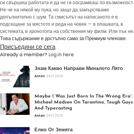
си свършиш работата и да не ги посрамваш по възможност.
Не че на някой му пука, но защо да замърсяваме
допълнително с шум. Та смисълът на написаното е в
подсещане за мястото и реда на човек — в опашката, в
системата, в хронотопа на собствения му филм. Или пък не.
Това съдържание е достъпно само за Премиум членове.
Присъедини се сега
Already a member?
Log in here
Знам Какво Направи Миналото Лято
Anton
24.07.2025
Maybe I Was Just Born In The Wrong Era’:
Michael Madsen On Tarantino, Tough Guys
And Typecasting
Anton
04.07.2025
Елио От Земята