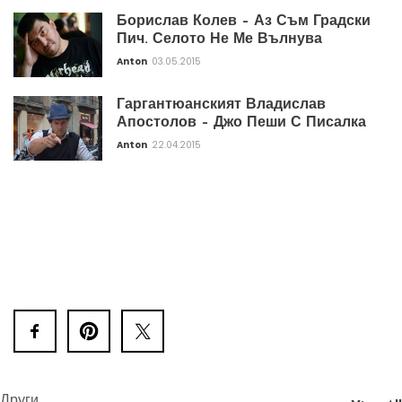
Борислав Колев – Аз Съм Градски
Пич. Селото Не Ме Вълнува
Anton
03.05.2015
Гаргантюанският Владислав
Апостолов – Джо Пеши С Писалка
Anton
22.04.2015
Други