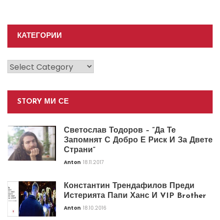
КАТЕГОРИИ
Категории
STORY МИ СЕ
Светослав Тодоров – “Да Те
Запомнят С Добро Е Риск И За Двете
Страни”
Anton
18.11.2017
Константин Трендафилов Преди
Истерията Папи Ханс И VIP Brother
Anton
18.10.2016