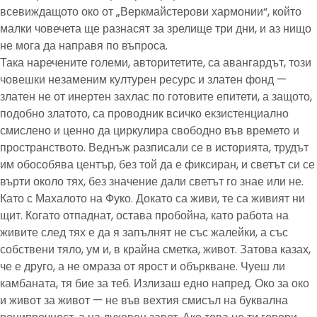
всевиждащото око от „Веркмайстерови хармонии“, който
малки човечета ще разнасят за зрелище три дни, и аз нищо
не мога да направя по въпроса.
Така наречените големи, авторитетите, са авангардът, този
човешки незаменим културен ресурс и златен фонд —
златен не от инертен захлас по готовите епитети, а защото,
подобно златото, са проводник всичко екзистенциално
смислено и ценно да циркулира свободно във времето и
пространството. Веднъж разписали се в историята, трудът
им обособява център, без той да е фиксиран, и светът си се
върти около тях, без значение дали светът го знае или не.
Като с Махалото на Фуко. Докато са живи, те са живият ни
щит. Когато отпаднат, остава пробойна, като работа на
живите след тях е да я запълнят не със жалейки, а със
собствени тяло, ум и, в крайна сметка, живот. Затова казах,
че е друго, а не омраза от ярост и объркване. Чуеш ли
камбаната, тя бие за теб. Излизаш едно напред. Око за око
и живот за живот — не във вехтия смисъл на буквална