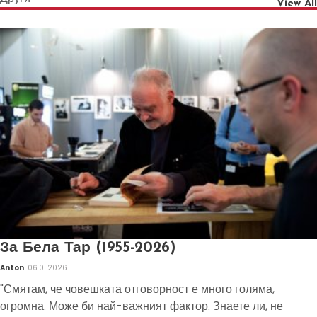
View All
За Бела Тар (1955-2026)
Anton
06.01.2026
"Смятам, че човешката отговорност е много голяма,
огромна. Може би най-важният фактор. Знаете ли, не