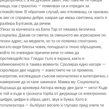
реципрочност, а на духовен завет. Ако това не ти говори
нищо, пак страхотно — помилван си и отреден за
спокойствие. В обратния случай, ако откликваш, си призван,
и ако се справиш добре, накрая ще имаш светлина, както я
разбира Булгаков, да речем.
Узнах за кончината на Бела Тар от някаква безлична
социалка. Давам си сметка за смешното ми агресиране по
техен адрес, на медиите, но то се появява спонтанно,
когато видя близък човек, попаднал в тяхно обръщение,
който по очевидни причини вече го няма да
противодейства. Гледах тъпо в екрана, както е
обикновеното в такива моменти. Сролирах едно нагоре —
скролирах две надолу — известието не се промени,
напротив, изглеждаше съвсем окончателно и категорично, с
намерение да остане завинаги. Мамка му. Социалката,
бързаща да архивира Автора между две дати — него! Къде
е той и къде е грозната торба от джуркащи се електроннно
цифри, цифри в образ, цвят, звук и буква. Като в
тотализатора — бълбукат весело и глупаво пред очите ти