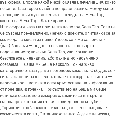
във сфера, а после някой никой обявява печелившия, който
не си ти. Тази торба с лайна не прави разлика между смърт,
любов, живот, изкуство и лъжа. Погледът на Бела Тар,
киното на Бела Тар… Да, те правят.
И ти осиротя, каза ми приятелка по повод Бела Тар. Това не
бе съвсем преувеличено. Легнах с дрехите, опитвайки се за
малко да не мисля за нищо. Унесох се и ми се присъни
(пак) баща ми — редовно неканен гастрольор от
подсъзнанието; никакъв Бела Тар, уви. Компания
безсловесна, невидима, абстрактна, но несъмнено
осезаема — баща ми беше наоколо. Той на живо
категорично отказа да ми проговори, камо ли… Събудих се и
си казах, почти развеселен, това е като журналистиката —
верифицираш истината след кръстосване на информация
от поне два източника. Присъствието на баща ми беше
истински осезаемо и измеримо, каквито са вятърът и
скърцащите стенания от паянтови дървени коруби в
„Торинския кон“, колкото вездесъща и всепоглъщаща е
космическата кал в „Сатанинско танго“. А даже не искам,