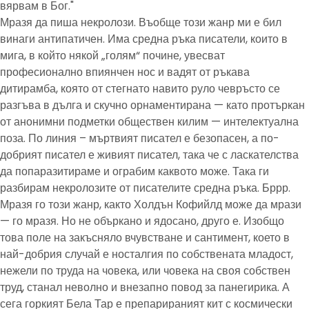
вярвам в Бог."
Мразя да пиша некролози. Въобще този жанр ми е бил
винаги антипатичен. Има средна ръка писатели, които в
мига, в който някой „голям“ почине, увесват
професионално впиянчен нос и вадят от ръкава
дитирамба, която от стегнато навито руло чевръсто се
разгъва в дълга и скучно орнаментирана — като протъркан
от анонимни подметки обществен килим — интелектуална
поза. По линия – мъртвият писател е безопасен, а по-
добрият писател е живият писател, така че с ласкателства
да попаразитираме и ограбим каквото може. Така ги
разбирам некролозите от писателите средна ръка. Бррр.
Мразя го този жанр, както Холдън Кофийлд може да мрази
— го мразя. Но не объркано и ядосано, друго е. Изобщо
това поле на закъсняло вчувстване и сантимент, което в
най-добрия случай е носталгия по собствената младост,
нежели по труда на човека, или човека на своя собствен
труд, станал неволно и внезапно повод за панегирика. А
сега горкият Бела Тар е препарираният кит с космически