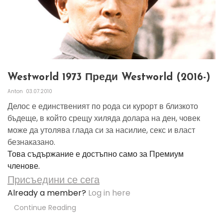
Westworld 1973 Преди Westworld (2016-)
Anton
03.07.2010
Делос е единственият по рода си курорт в близкото
бъдеще, в който срещу хиляда долара на ден, човек
може да утолява глада си за насилие, секс и власт
безнаказано.
Това съдържание е достъпно само за Премиум
членове.
Присъедини се сега
Already a member?
Log in here
Continue Reading