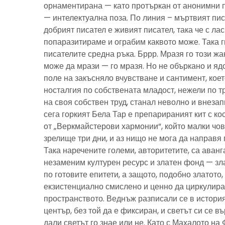
орнаментирана — като протъркан от анонимни 
— интелектуална поза. По линия – мъртвият пис
добрият писател е живият писател, така че с ла
попаразитираме и ограбим каквото може. Така г
писателите средна ръка. Бррр. Мразя го този ж
може да мрази — го мразя. Но не объркано и ядо
поле на закъсняло вчувстване и сантимент, кое
носталгия по собствената младост, нежели по тр
на своя собствен труд, станал неволно и внезап
сега горкият Бела Тар е препарираният кит с к
от „Веркмайстерови хармонии“, който малки чов
зрелище три дни, и аз нищо не мога да направя 
Така наречените големи, авторитетите, са аванг
незаменим културен ресурс и златен фонд — зла
по готовите епитети, а защото, подобно златото
екзистенциално смислено и ценно да циркулира
пространството. Веднъж разписали се в история
център, без той да е фиксиран, и светът си се въ
дали светът го знае или не. Като с Махалото на 