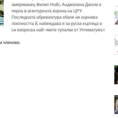
американец Филип Нойс, Анджелина Джоли е
перла в агентурната корона на ЦРУ.
Последната абревиатура обаче не оценява
лоялността й, набеждава я за руска къртица и
си изпросва най-яките тупалки от Ултиматумът
м членове.