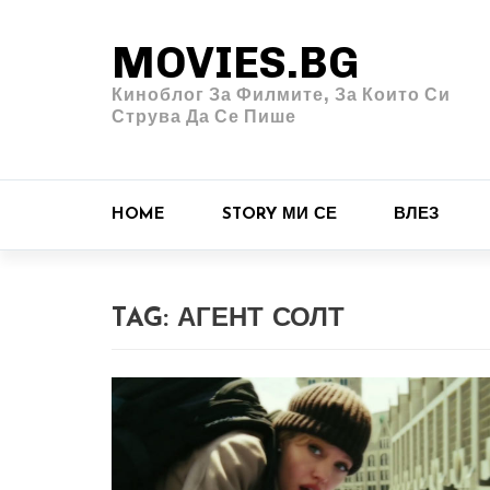
MOVIES.BG
Киноблог За Филмите, За Които Си
Струва Да Се Пише
HOME
STORY МИ СЕ
ВЛЕЗ
TAG:
АГЕНТ СОЛТ