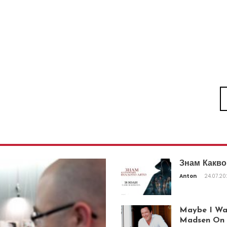
Знам Какво
Anton
24.07.2
Maybe I Was
Madsen On T