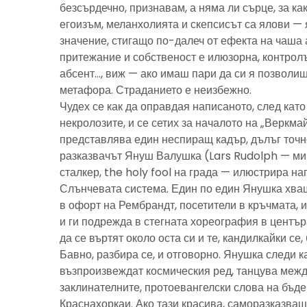
безсърдечно, признавам, а няма ли сърце, за ка
егоизъм, меланхолията и скепсисът са ялови — 
значение, стигащо по-далеч от ефекта на чаша 
притежание и собственост е илюзорна, контролъ
абсент…, виж — ако имаш пари да си я позволиш
метафора. Страданието е неизбежно.
Чудех се как да оправдая написаното, след като 
некролозите, и се сетих за началото на „Веркма
представлява един неспиращ кадър, дълъг точно
разказвачът Януш Валушка (Lars Rudolph — ми
сталкер, the holy fool на града — илюстрира н
Слънчевата система. Един по един Янушка хващ
в офорт на Рембрандт, посетители в кръчмата, 
и ги подрежда в стегната хореография в центъ
да се въртят около оста си и те, кандилкайки се
Бавно, разбира се, и отговорно. Янушка следи к
възпроизвеждат космическия ред, танцува межд
заклинателните, протоевангелски слова на бъд
Краснахоркаи. Ако тази красива, саморазказва