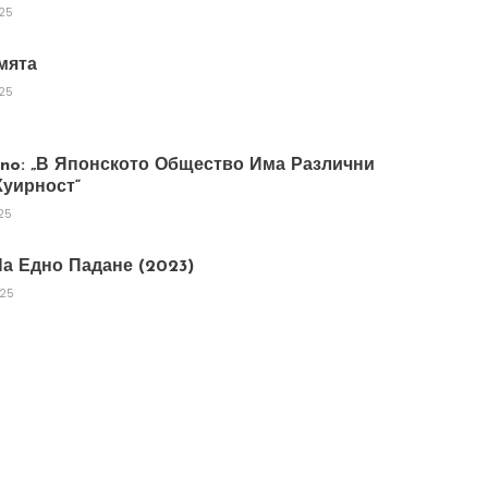
025
мята
025
tano: „В Японското Общество Има Различни
уирност“
25
а Едно Падане (2023)
025