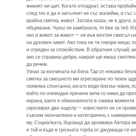
живият ни щит. Когато отпаднат, остава пробойн
след тях е да я запълнят не със жалейки, а със с
крайна сметка, живот. Затова казах, че е друго, 
объркване. Чуеш ли камбаната, тя бие за теб. И
око и живот за живот — не във вехтия смисъл н
на духовен завет. Ако това не ти говори нищо, 
и отреден за спокойствие. В обратния случай, ак
ако се справиш добре, накрая ще имаш светлина
да речем.
Узнах за кончината на Бела Тар от някаква без
сметка за смешното ми агресиране по техен адре
появява спонтанно, когато видя близък човек, 
който по очевидни причини вече го няма да про
екрана, както е обикновеното в такива моменти
скролирах две надолу — известието не се пром
съвсем окончателно и категорично, с намерение
му. Социалката, бързаща да архивира Автора м
е той и къде е грозната торба от джуркащи се 