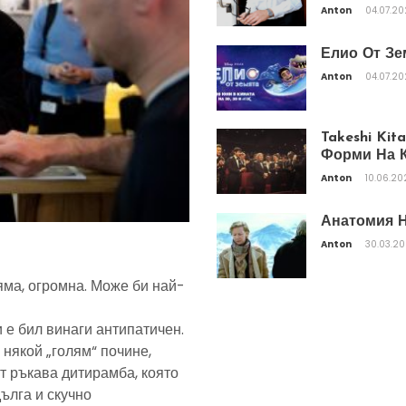
Anton
04.07.2
Елио От Зе
Anton
04.07.2
Takeshi Ki
Форми На К
Anton
10.06.20
Анатомия Н
Anton
30.03.2
яма, огромна. Може би най-
 е бил винаги антипатичен.
 някой „голям“ почине,
т ръкава дитирамба, която
дълга и скучно