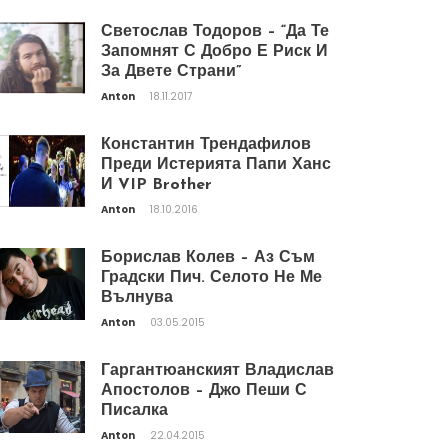
Светослав Тодоров – “Да Те
Запомнят С Добро Е Риск И
За Двете Страни”
Anton
18.11.2017
Константин Трендафилов
Преди Истерията Папи Ханс
И VIP Brother
Anton
18.10.2016
Борислав Колев – Аз Съм
Градски Пич. Селото Не Ме
Вълнува
Anton
03.05.2015
Гаргантюанският Владислав
Апостолов – Джо Пеши С
Писалка
Anton
22.04.2015