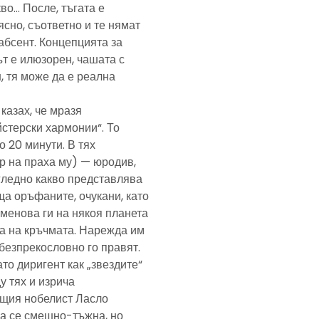
кво… После, тъгата е
ясно, съответно и те нямат
абсент. Концепцията за
т е илюзорен, чашата с
, тя може да е реална
казах, че мразя
йстерски хармонии“. То
 20 минути. В тях
р на праха му) — юродив,
агледно какво представлява
а оръфаните, очукани, като
именова ги на някоя планета
ра на кръчмата. Нарежда им
, безпрекословно го правят.
ато диригент как „звездите“
у тях и изрича
ещия нобелист Ласло
ща се смешно-тъжна, но