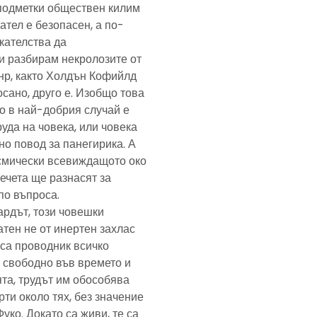
подметки обществен килим
ател е безопасен, а по-
скателства да
и разбирам некролозите от
анр, както Холдън Кофийлд
сано, друго е. Изобщо това
то в най-добрия случай е
уда на човека, или човека
но повод за панегирика. А
осмически всевиждащото око
ечета ще разнасят за
по въпроса.
ардът, този човешки
тен не от инертен захлас
, са проводник всичко
 свободно във времето и
та, трудът им обособява
рти около тях, без значение
Фуко. Докато са живи, те са