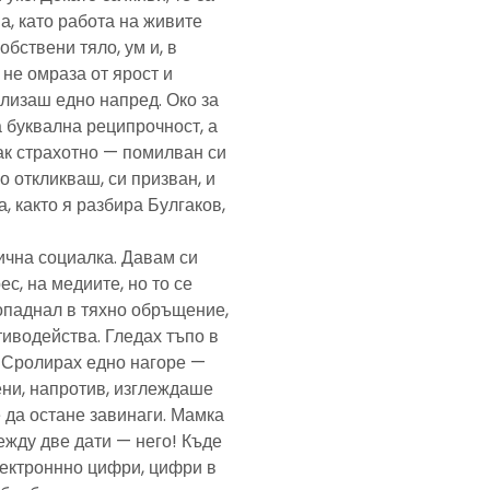
а, като работа на живите
обствени тяло, ум и, в
а не омраза от ярост и
злизаш едно напред. Око за
а буквална реципрочност, а
пак страхотно — помилван си
о откликваш, си призван, и
, както я разбира Булгаков,
лична социалка. Давам си
с, на медиите, но то се
попаднал в тяхно обръщение,
тиводейства. Гледах тъпо в
. Сролирах едно нагоре —
ени, напротив, изглеждаше
 да остане завинаги. Мамка
ежду две дати — него! Къде
електроннно цифри, цифри в