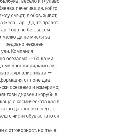
— бълбукат весело и глупаво
обявява печелившия, който
ежду смърт, любов, живот,
а Бела Тар… Да, те правят.
Тар. Това не бе съвсем
а малко да не мисля за
и — редовно неканен
, уви. Компания
ено осезаема — баща ми
да ми проговори, камо ли…
е като журналистиката —
формация от поне два
нски осезаемо и измеримо,
аянтови дървени коруби в
щаща е космическата кал в
какво да говоря с него, с
еш с чисти обувки, като си
и с отговорност, но пък е