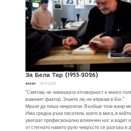
За Бела Тар (1955-2026)
Anton
06.01.2026
"Смятам, че човешката отговорност е много гол
важният фактор. Знаете ли, не вярвам в Бог."
Мразя да пиша некролози. Въобще този жанр ми
Има средна ръка писатели, които в мига, в който
увесват професионално впиянчен нос и вадят о
от стегнато навито руло чевръсто се разгъва в 