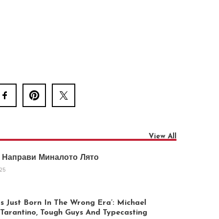
View All
 Направи Миналото Лято
025
 Just Born In The Wrong Era’: Michael
arantino, Tough Guys And Typecasting