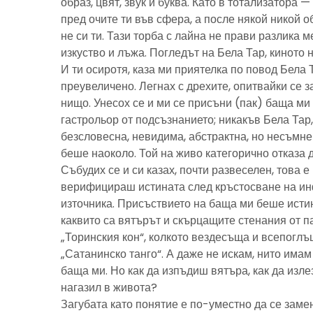
образ, цвят, звук и буква. Като в тотализатора 
пред очите ти във сфера, а после някой никой 
не си ти. Тази торба с лайна не прави разлика м
изкуство и лъжа. Погледът на Бела Тар, киното н
И ти осиротя, каза ми приятелка по повод Бела 
преувеличено. Легнах с дрехите, опитвайки се з
нищо. Унесох се и ми се присъни (пак) баща м
гастрольор от подсъзнанието; никакъв Бела Тар
безсловесна, невидима, абстрактна, но несъмн
беше наоколо. Той на живо категорично отказа 
Събудих се и си казах, почти развеселен, това 
верифицираш истината след кръстосване на ин
източника. Присъствието на баща ми беше исти
каквито са вятърът и скърцащите стенания от п
„Торинския кон“, колкото вездесъща и всепоглъ
„Сатанинско танго“. А даже не искам, нито имам 
баща ми. Но как да изпъдиш вятъра, как да излез
нагазил в живота?
Загубата като понятие е по-уместно да се замен