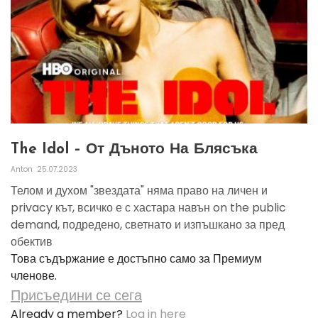
The Idol – От Дъното На Блясъка
Anton
25.07.2023
Телом и духом "звездата" няма право на личен и
privacy кът, всичко е с хастара навън on the public
demand, подредено, светнато и изпъшкано за пред
обектив
Това съдържание е достъпно само за Премиум
членове.
Присъедини се сега
Already a member?
Log in here