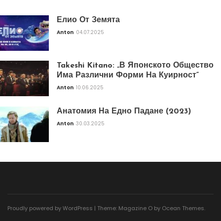
Елио От Земята
Anton
04.07.2025
Takeshi Kitano: „В Японското Общество
Има Различни Форми На Куирност“
Anton
10.06.2025
Анатомия На Едно Падане (2023)
Anton
30.03.2025
Proudly powered by WordPress
|
Theme: Magazine O by
Ocean Themes
.