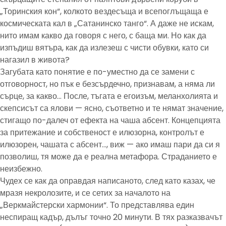
„Торинския кон“, колкото вездесъща и всепоглъщаща е
космическата кал в „Сатанинско танго“. А даже не искам,
нито имам какво да говоря с него, с баща ми. Но как да
изпъдиш вятъра, как да излезеш с чисти обувки, като си
нагазил в живота?
Загубата като понятие е по-уместно да се замени с
отговорност, но пък е безсърдечно, признавам, а няма ли
сърце, за какво… После, тъгата е егоизъм, меланхолията и
скепсисът са ялови — ясно, съответно и те нямат значение,
стигащо по-далеч от ефекта на чаша абсент. Концепцията
за притежание и собственост е илюзорна, контролът е
илюзорен, чашата с абсент…, виж — ако имаш пари да си я
позволиш, тя може да е реална метафора. Страданието е
неизбежно.
Чудех се как да оправдая написаното, след като казах, че
мразя некролозите, и се сетих за началото на
„Веркмайстерски хармонии“. То представлява един
неспиращ кадър, дълъг точно 20 минути. В тях разказвачът