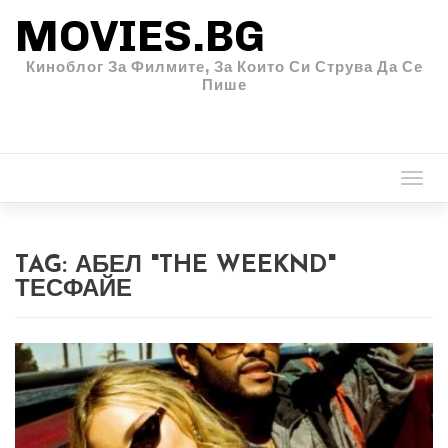
MOVIES.BG
Киноблог За Филмите, За Които Си Струва Да Се
Пише
Togg
navi
TAG:
АБЕЛ "THE WEEKND"
ТЕСФАЙЕ