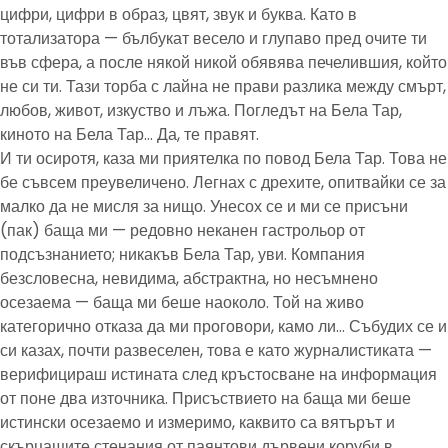
цифри, цифри в образ, цвят, звук и буква. Като в
тотализатора — бълбукат весело и глупаво пред очите ти
във сфера, а после някой никой обявява печелившия, който
не си ти. Тази торба с лайна не прави разлика между смърт,
любов, живот, изкуство и лъжа. Погледът на Бела Тар,
киното на Бела Тар… Да, те правят.
И ти осиротя, каза ми приятелка по повод Бела Тар. Това не
бе съвсем преувеличено. Легнах с дрехите, опитвайки се за
малко да не мисля за нищо. Унесох се и ми се присъни
(пак) баща ми — редовно неканен гастрольор от
подсъзнанието; никакъв Бела Тар, уви. Компания
безсловесна, невидима, абстрактна, но несъмнено
осезаема — баща ми беше наоколо. Той на живо
категорично отказа да ми проговори, камо ли… Събудих се и
си казах, почти развеселен, това е като журналистиката —
верифицираш истината след кръстосване на информация
от поне два източника. Присъствието на баща ми беше
истински осезаемо и измеримо, каквито са вятърът и
скърцащите стенания от паянтови дървени коруби в