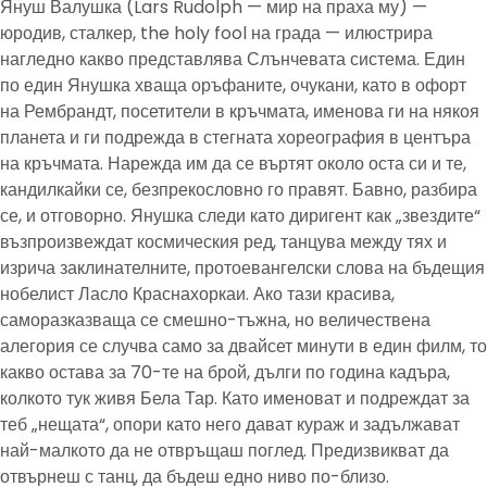
Януш Валушка (Lars Rudolph — мир на праха му) —
юродив, сталкер, the holy fool на града — илюстрира
нагледно какво представлява Слънчевата система. Един
по един Янушка хваща оръфаните, очукани, като в офорт
на Рембрандт, посетители в кръчмата, именова ги на някоя
планета и ги подрежда в стегната хореография в центъра
на кръчмата. Нарежда им да се въртят около оста си и те,
кандилкайки се, безпрекословно го правят. Бавно, разбира
се, и отговорно. Янушка следи като диригент как „звездите“
възпроизвеждат космическия ред, танцува между тях и
изрича заклинателните, протоевангелски слова на бъдещия
нобелист Ласло Краснахоркаи. Ако тази красива,
саморазказваща се смешно-тъжна, но величествена
алегория се случва само за двайсет минути в един филм, то
какво остава за 70-те на брой, дълги по година кадъра,
колкото тук живя Бела Тар. Като именоват и подреждат за
теб „нещата“, опори като него дават кураж и задължават
най-малкото да не отвръщаш поглед. Предизвикват да
отвърнеш с танц, да бъдеш едно ниво по-близо.