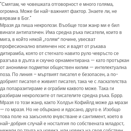
"Смятам, че човешката отговорност е много голяма,
огромна. Може би най-важният фактор. Знаете ли, не
вярвам в Бог."
Мразя да пиша некролози. Въобще този жанр ми е бил
винаги антипатичен. Има средна ръка писатели, които в
мига, в който някой „голям“ почине, увесват
професионално впиянчен нос и вадят от ръкава
дитирамба, която от стегнато навито руло чевръсто се
разгъва в дълга и скучно орнаментирана — като протъркан
от анонимни подметки обществен килим — интелектуална
поза. По линия – мъртвият писател е безопасен, а по-
добрият писател е живият писател, така че с ласкателства
да попаразитираме и ограбим каквото може. Така ги
разбирам некролозите от писателите средна ръка. Бррр.
Мразя го този жанр, както Холдън Кофийлд може да мрази
— го мразя. Но не объркано и ядосано, друго е. Изобщо
това поле на закъсняло вчувстване и сантимент, което в
най-добрия случай е носталгия по собствената младост,
нежели по труда на човека, или човека на своя собствен