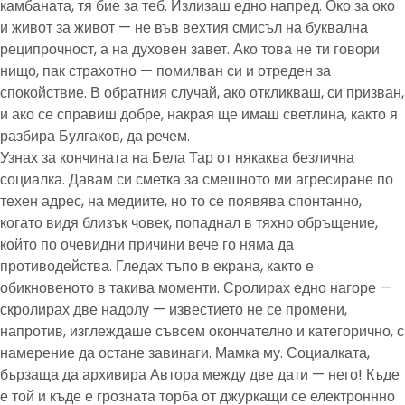
камбаната, тя бие за теб. Излизаш едно напред. Око за око
и живот за живот — не във вехтия смисъл на буквална
реципрочност, а на духовен завет. Ако това не ти говори
нищо, пак страхотно — помилван си и отреден за
спокойствие. В обратния случай, ако откликваш, си призван,
и ако се справиш добре, накрая ще имаш светлина, както я
разбира Булгаков, да речем.
Узнах за кончината на Бела Тар от някаква безлична
социалка. Давам си сметка за смешното ми агресиране по
техен адрес, на медиите, но то се появява спонтанно,
когато видя близък човек, попаднал в тяхно обръщение,
който по очевидни причини вече го няма да
противодейства. Гледах тъпо в екрана, както е
обикновеното в такива моменти. Сролирах едно нагоре —
скролирах две надолу — известието не се промени,
напротив, изглеждаше съвсем окончателно и категорично, с
намерение да остане завинаги. Мамка му. Социалката,
бързаща да архивира Автора между две дати — него! Къде
е той и къде е грозната торба от джуркащи се електроннно