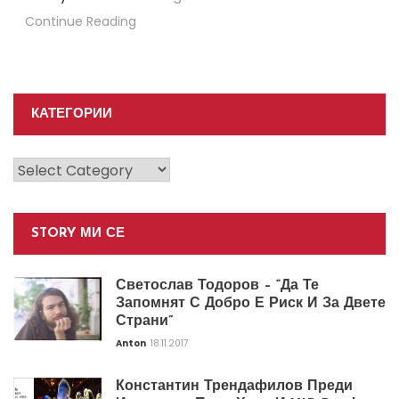
Continue Reading
КАТЕГОРИИ
Категории
STORY МИ СЕ
Светослав Тодоров – “Да Те
Запомнят С Добро Е Риск И За Двете
Страни”
Anton
18.11.2017
Константин Трендафилов Преди