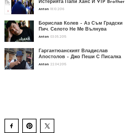
Истерията Папи Ханс И VIP Brother
Anton
18.10.2016
Борислав Колев – Аз Съм Градски
Пич. Селото Не Ме Вълнува
Anton
03.05.2015
Гаргантюанският Владислав
Апостолов – Джо Пеши С Писалка
Anton
22.04.2015