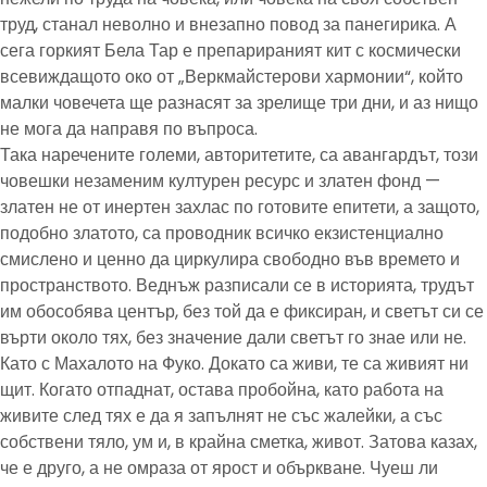
труд, станал неволно и внезапно повод за панегирика. А
сега горкият Бела Тар е препарираният кит с космически
всевиждащото око от „Веркмайстерови хармонии“, който
малки човечета ще разнасят за зрелище три дни, и аз нищо
не мога да направя по въпроса.
Така наречените големи, авторитетите, са авангардът, този
човешки незаменим културен ресурс и златен фонд —
златен не от инертен захлас по готовите епитети, а защото,
подобно златото, са проводник всичко екзистенциално
смислено и ценно да циркулира свободно във времето и
пространството. Веднъж разписали се в историята, трудът
им обособява център, без той да е фиксиран, и светът си се
върти около тях, без значение дали светът го знае или не.
Като с Махалото на Фуко. Докато са живи, те са живият ни
щит. Когато отпаднат, остава пробойна, като работа на
живите след тях е да я запълнят не със жалейки, а със
собствени тяло, ум и, в крайна сметка, живот. Затова казах,
че е друго, а не омраза от ярост и объркване. Чуеш ли