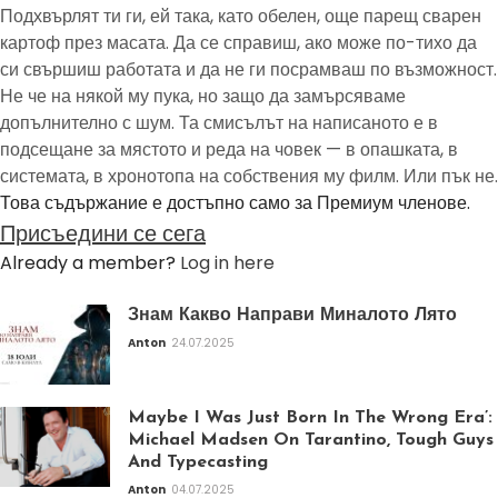
Подхвърлят ти ги, ей така, като обелен, още парещ сварен
картоф през масата. Да се справиш, ако може по-тихо да
си свършиш работата и да не ги посрамваш по възможност.
Не че на някой му пука, но защо да замърсяваме
допълнително с шум. Та смисълът на написаното е в
подсещане за мястото и реда на човек — в опашката, в
системата, в хронотопа на собствения му филм. Или пък не.
Това съдържание е достъпно само за Премиум членове.
Присъедини се сега
Already a member?
Log in here
Знам Какво Направи Миналото Лято
Anton
24.07.2025
Maybe I Was Just Born In The Wrong Era’:
Michael Madsen On Tarantino, Tough Guys
And Typecasting
Anton
04.07.2025