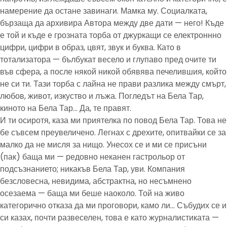
намерение да остане завинаги. Мамка му. Социалката,
бързаща да архивира Автора между две дати — него! Къде
е той и къде е грозната торба от джуркащи се електроннно
цифри, цифри в образ, цвят, звук и буква. Като в
тотализатора — бълбукат весело и глупаво пред очите ти
във сфера, а после някой никой обявява печелившия, който
не си ти. Тази торба с лайна не прави разлика между смърт,
любов, живот, изкуство и лъжа. Погледът на Бела Тар,
киното на Бела Тар… Да, те правят.
И ти осиротя, каза ми приятелка по повод Бела Тар. Това не
бе съвсем преувеличено. Легнах с дрехите, опитвайки се за
малко да не мисля за нищо. Унесох се и ми се присъни
(пак) баща ми — редовно неканен гастрольор от
подсъзнанието; никакъв Бела Тар, уви. Компания
безсловесна, невидима, абстрактна, но несъмнено
осезаема — баща ми беше наоколо. Той на живо
категорично отказа да ми проговори, камо ли… Събудих се и
си казах, почти развеселен, това е като журналистиката —