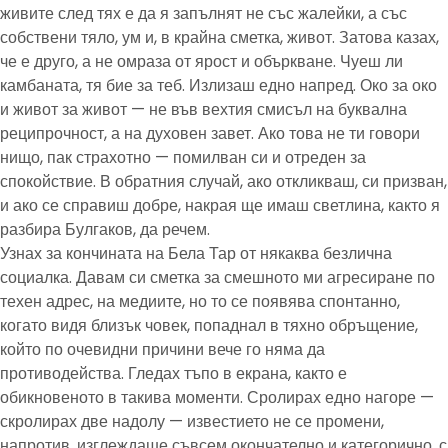
живите след тях е да я запълнят не със жалейки, а със
собствени тяло, ум и, в крайна сметка, живот. Затова казах,
че е друго, а не омраза от ярост и объркване. Чуеш ли
камбаната, тя бие за теб. Излизаш едно напред. Око за око
и живот за живот — не във вехтия смисъл на буквална
реципрочност, а на духовен завет. Ако това не ти говори
нищо, пак страхотно — помилван си и отреден за
спокойствие. В обратния случай, ако откликваш, си призван,
и ако се справиш добре, накрая ще имаш светлина, както я
разбира Булгаков, да речем.
Узнах за кончината на Бела Тар от някаква безлична
социалка. Давам си сметка за смешното ми агресиране по
техен адрес, на медиите, но то се появява спонтанно,
когато видя близък човек, попаднал в тяхно обръщение,
който по очевидни причини вече го няма да
противодейства. Гледах тъпо в екрана, както е
обикновеното в такива моменти. Сролирах едно нагоре —
скролирах две надолу — известието не се промени,
напротив, изглеждаше съвсем окончателно и категорично, с