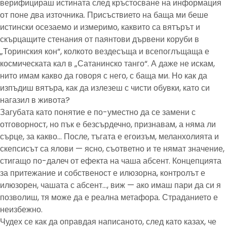
верифицираш истината след кръстосване на информация
от поне два източника. Присъствието на баща ми беше
истински осезаемо и измеримо, каквито са вятърът и
скърцащите стенания от паянтови дървени коруби в
„Торинския кон“, колкото вездесъща и всепоглъщаща е
космическата кал в „Сатанинско танго“. А даже не искам,
нито имам какво да говоря с него, с баща ми. Но как да
изпъдиш вятъра, как да излезеш с чисти обувки, като си
нагазил в живота?
Загубата като понятие е по-уместно да се замени с
отговорност, но пък е безсърдечно, признавам, а няма ли
сърце, за какво… После, тъгата е егоизъм, меланхолията и
скепсисът са ялови — ясно, съответно и те нямат значение,
стигащо по-далеч от ефекта на чаша абсент. Концепцията
за притежание и собственост е илюзорна, контролът е
илюзорен, чашата с абсент…, виж — ако имаш пари да си я
позволиш, тя може да е реална метафора. Страданието е
неизбежно.
Чудех се как да оправдая написаното, след като казах, че