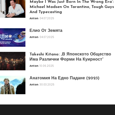
Maybe I Was Just Born In The Wrong Era’:
Michael Madsen On Tarantino, Tough Guys
And Typecasting
Anton
04.07.2025
Елио От Земята
Anton
04.07.2025
Takeshi Kitano: „В Японското Общество
Има Различни Форми На Куирност“
Anton
10.06.2025
Анатомия На Едно Падане (2023)
Anton
30.03.2025