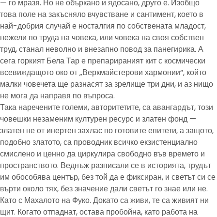
— го мразя. Но не объркано и ядосано, друго е. Изобщо
това поле на закъсняло вчувстване и сантимент, което в
най-добрия случай е носталгия по собствената младост,
нежели по труда на човека, или човека на своя собствен
труд, станал неволно и внезапно повод за панегирика. А
сега горкият Бела Тар е препарираният кит с космически
всевиждащото око от „Веркмайстерови хармонии“, който
малки човечета ще разнасят за зрелище три дни, и аз нищо
не мога да направя по въпроса.
Така наречените големи, авторитетите, са авангардът, този
човешки незаменим културен ресурс и златен фонд —
златен не от инертен захлас по готовите епитети, а защото,
подобно златото, са проводник всичко екзистенциално
смислено и ценно да циркулира свободно във времето и
пространството. Веднъж разписали се в историята, трудът
им обособява център, без той да е фиксиран, и светът си се
върти около тях, без значение дали светът го знае или не.
Като с Махалото на Фуко. Докато са живи, те са живият ни
щит. Когато отпаднат, остава пробойна, като работа на