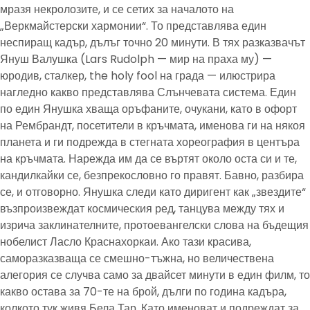
мразя некролозите, и се сетих за началото на
„Веркмайстерски хармонии“. То представлява един
неспиращ кадър, дълъг точно 20 минути. В тях разказвачът
Януш Валушка (Lars Rudolph — мир на праха му) —
юродив, сталкер, the holy fool на града — илюстрира
нагледно какво представлява Слънчевата система. Един
по един Янушка хваща оръфаните, очукани, като в офорт
на Рембрандт, посетители в кръчмата, именова ги на някоя
планета и ги подрежда в стегната хореография в центъра
на кръчмата. Нарежда им да се въртят около оста си и те,
кандилкайки се, безпрекословно го правят. Бавно, разбира
се, и отговорно. Янушка следи като диригент как „звездите“
възпроизвеждат космическия ред, танцува между тях и
изрича заклинателните, протоевангелски слова на бъдещия
нобелист Ласло Краснахоркаи. Ако тази красива,
саморазказваща се смешно-тъжна, но величествена
алегория се случва само за двайсет минути в един филм, то
какво остава за 70-те на брой, дълги по година кадъра,
колкото тук живя Бела Тар. Като именоват и подреждат за