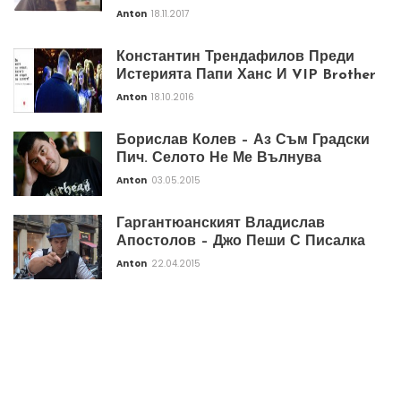
Anton
18.11.2017
Константин Трендафилов Преди
Истерията Папи Ханс И VIP Brother
Anton
18.10.2016
Борислав Колев – Аз Съм Градски
Пич. Селото Не Ме Вълнува
Anton
03.05.2015
Гаргантюанският Владислав
Апостолов – Джо Пеши С Писалка
Anton
22.04.2015