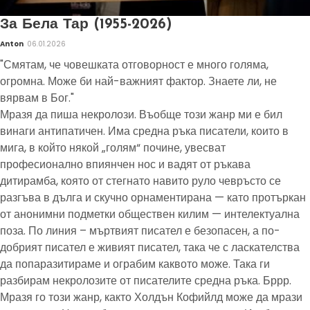
За Бела Тар (1955-2026)
Anton
06.01.2026
"Смятам, че човешката отговорност е много голяма,
огромна. Може би най-важният фактор. Знаете ли, не
вярвам в Бог."
Мразя да пиша некролози. Въобще този жанр ми е бил
винаги антипатичен. Има средна ръка писатели, които в
мига, в който някой „голям“ почине, увесват
професионално впиянчен нос и вадят от ръкава
дитирамба, която от стегнато навито руло чевръсто се
разгъва в дълга и скучно орнаментирана — като протъркан
от анонимни подметки обществен килим — интелектуална
поза. По линия – мъртвият писател е безопасен, а по-
добрият писател е живият писател, така че с ласкателства
да попаразитираме и ограбим каквото може. Така ги
разбирам некролозите от писателите средна ръка. Бррр.
Мразя го този жанр, както Холдън Кофийлд може да мрази