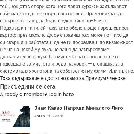
теб „нещата“, опори като него дават кураж и задължават
най-малкото да не отвръщаш поглед. Предизвикват да
отвърнеш с танц, да бъдеш едно ниво по-близо.
Подхвърлят ти ги, ей така, като обелен, още парещ сварен
картоф през масата. Да се справиш, ако може по-тихо да
си свършиш работата и да не ги посрамваш по възможност.
Не че на някой му пука, но защо да замърсяваме
допълнително с шум. Та смисълът на написаното е в
подсещане за мястото и реда на човек — в опашката, в
системата, в хронотопа на собствения му филм. Или пък не.
Това съдържание е достъпно само за Премиум членове.
Присъедини се сега
Already a member?
Log in here
Знам Какво Направи Миналото Лято
Anton
24.07.2025