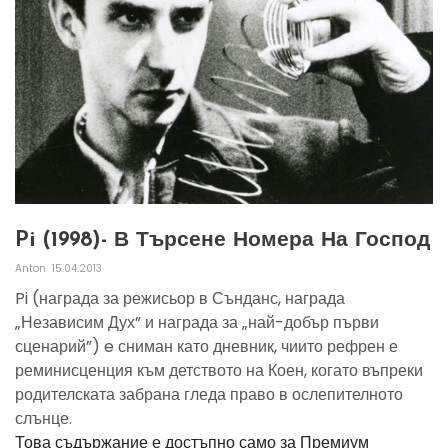
Pi (1998)- В Търсене Номера На Господ
Anton
15.04.2013
Pi (награда за режисьор в Сънданс, награда
„Независим Дух” и награда за „най-добър първи
сценарий”) e сниман като дневник, чиито рефрен е
реминисценция към детството на Коен, когато въпреки
родителската забрана гледа право в ослепителното
слънце.
Това съдържание е достъпно само за Премиум