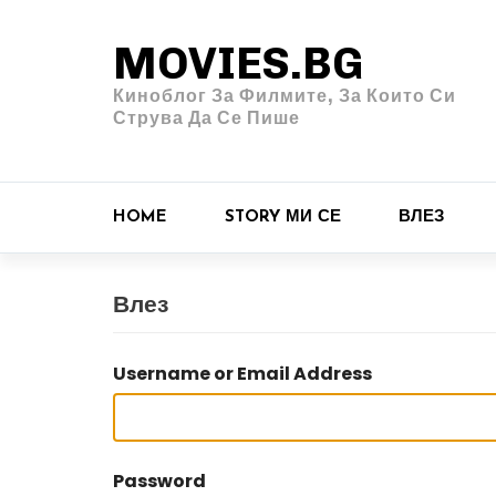
MOVIES.BG
Киноблог За Филмите, За Които Си
Струва Да Се Пише
HOME
STORY МИ СЕ
ВЛЕЗ
Влез
Username or Email Address
Password