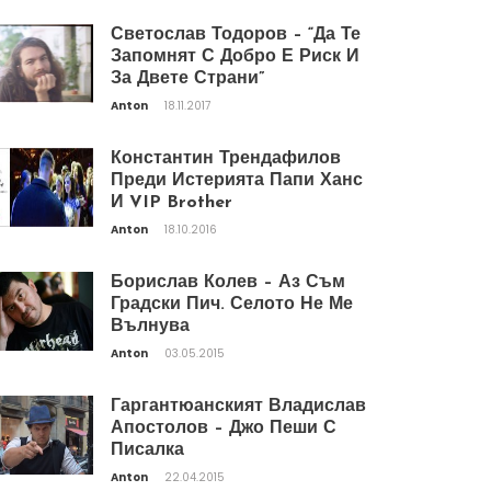
Светослав Тодоров – “Да Те
Запомнят С Добро Е Риск И
За Двете Страни”
Anton
18.11.2017
Константин Трендафилов
Преди Истерията Папи Ханс
И VIP Brother
Anton
18.10.2016
Борислав Колев – Аз Съм
Градски Пич. Селото Не Ме
Вълнува
Anton
03.05.2015
Гаргантюанският Владислав
Апостолов – Джо Пеши С
Писалка
Anton
22.04.2015