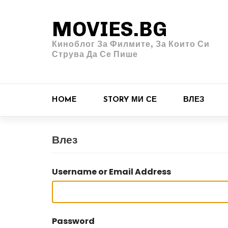
MOVIES.BG
Киноблог За Филмите, За Които Си
Струва Да Се Пише
HOME
STORY МИ СЕ
ВЛЕЗ
Влез
Username or Email Address
Password