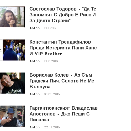
Светослав Тодоров – “Да Те
Запомнят С Добро Е Риск И
За Двете Страни”
Anton
18.11.2017
Константин Трендафилов
Преди Истерията Папи Ханс
И VIP Brother
Anton
18.10.2016
Борислав Колев – Аз Съм
Градски Пич. Селото Не Ме
Вълнува
Anton
03.05.2015
Гаргантюанският Владислав
Апостолов – Джо Пеши С
Писалка
Anton
22.04.2015