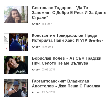
Светослав Тодоров – “Да Те
Запомнят С Добро Е Риск И За Двете
Страни”
Anton
18.11.2017
Константин Трендафилов Преди
Истерията Папи Ханс И VIP Brother
Anton
18.10.2016
Борислав Колев – Аз Съм Градски
Пич. Селото Не Ме Вълнува
Anton
03.05.2015
Гаргантюанският Владислав
Апостолов – Джо Пеши С Писалка
Anton
22.04.2015