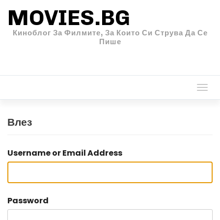
MOVIES.BG
Киноблог За Филмите, За Които Си Струва Да Се
Пише
Togg
navi
Влез
Username or Email Address
Password