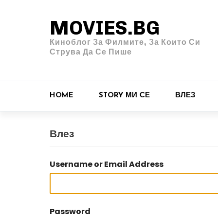
MOVIES.BG
Киноблог За Филмите, За Които Си
Струва Да Се Пише
HOME
STORY МИ СЕ
ВЛЕЗ
Влез
Username or Email Address
Password