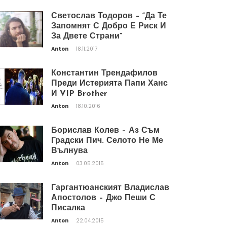
Светослав Тодоров – “Да Те
Запомнят С Добро Е Риск И
За Двете Страни”
Anton
18.11.2017
Константин Трендафилов
Преди Истерията Папи Ханс
И VIP Brother
Anton
18.10.2016
Борислав Колев – Аз Съм
Градски Пич. Селото Не Ме
Вълнува
Anton
03.05.2015
Гаргантюанският Владислав
Апостолов – Джо Пеши С
Писалка
Anton
22.04.2015