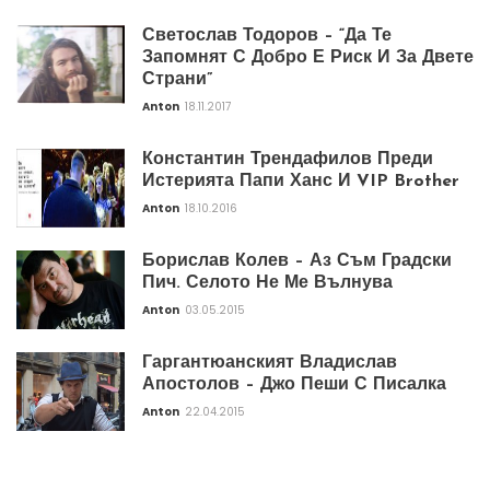
Светослав Тодоров – “Да Те
Запомнят С Добро Е Риск И За Двете
Страни”
Anton
18.11.2017
Константин Трендафилов Преди
Истерията Папи Ханс И VIP Brother
Anton
18.10.2016
Борислав Колев – Аз Съм Градски
Пич. Селото Не Ме Вълнува
Anton
03.05.2015
Гаргантюанският Владислав
Апостолов – Джо Пеши С Писалка
Anton
22.04.2015