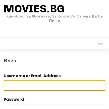
MOVIES.BG
Киноблог За Филмите, За Които Си Струва Да Се
Пише
Togg
navi
Влез
Username or Email Address
Password