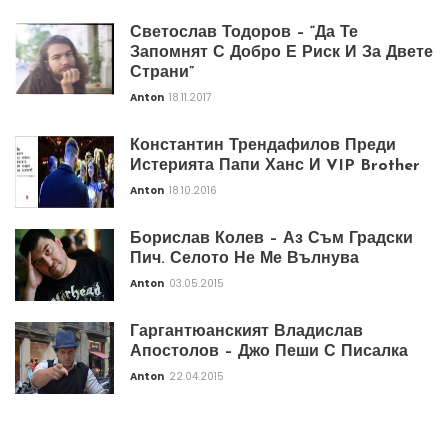
Светослав Тодоров – “Да Те
Запомнят С Добро Е Риск И За Двете
Страни”
Anton
18.11.2017
Константин Трендафилов Преди
Истерията Папи Ханс И VIP Brother
Anton
18.10.2016
Борислав Колев – Аз Съм Градски
Пич. Селото Не Ме Вълнува
Anton
03.05.2015
Гаргантюанският Владислав
Апостолов – Джо Пеши С Писалка
Anton
22.04.2015