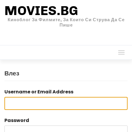
MOVIES.BG
Киноблог За Филмите, За Които Си Струва Да Се
Пише
Togg
navi
Влез
Username or Email Address
Password