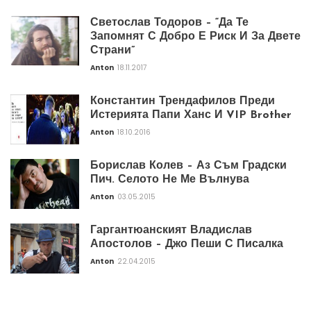
Светослав Тодоров – “Да Те
Запомнят С Добро Е Риск И За Двете
Страни”
Anton
18.11.2017
Константин Трендафилов Преди
Истерията Папи Ханс И VIP Brother
Anton
18.10.2016
Борислав Колев – Аз Съм Градски
Пич. Селото Не Ме Вълнува
Anton
03.05.2015
Гаргантюанският Владислав
Апостолов – Джо Пеши С Писалка
Anton
22.04.2015