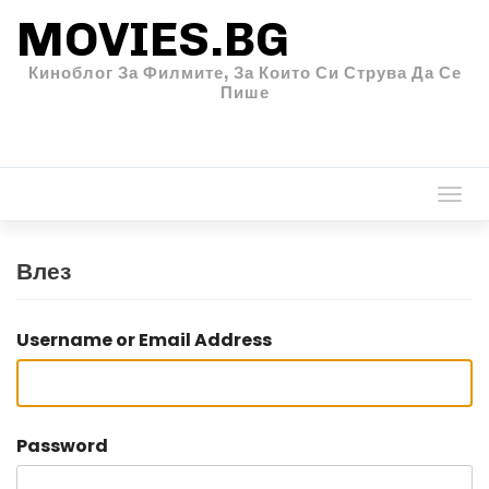
MOVIES.BG
Киноблог За Филмите, За Които Си Струва Да Се
Пише
Togg
navi
Влез
Username or Email Address
Password