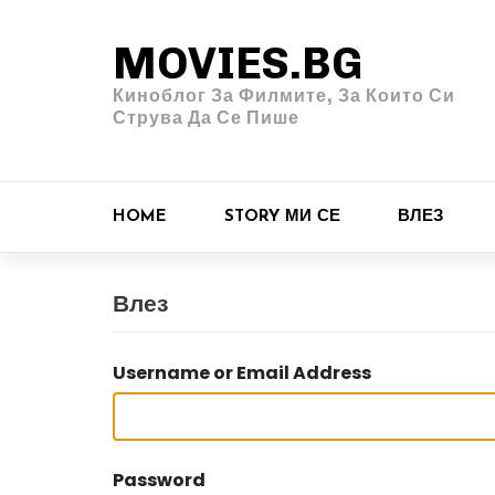
MOVIES.BG
Киноблог За Филмите, За Които Си
Струва Да Се Пише
HOME
STORY МИ СЕ
ВЛЕЗ
Влез
Username or Email Address
Password