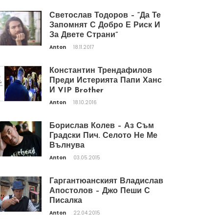
Светослав Тодоров – “Да Те
Запомнят С Добро Е Риск И
За Двете Страни”
Anton
18.11.2017
Константин Трендафилов
Преди Истерията Папи Ханс
И VIP Brother
Anton
18.10.2016
Борислав Колев – Аз Съм
Градски Пич. Селото Не Ме
Вълнува
Anton
03.05.2015
Гаргантюанският Владислав
Апостолов – Джо Пеши С
Писалка
Anton
22.04.2015