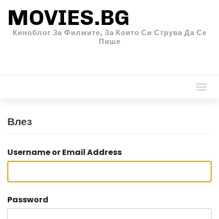
MOVIES.BG
Киноблог За Филмите, За Които Си Струва Да Се
Пише
Togg
navi
Влез
Username or Email Address
Password