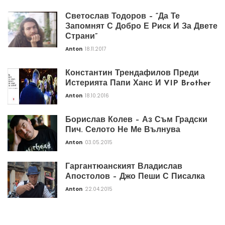
Светослав Тодоров – “Да Те
Запомнят С Добро Е Риск И За Двете
Страни”
Anton
18.11.2017
Константин Трендафилов Преди
Истерията Папи Ханс И VIP Brother
Anton
18.10.2016
Борислав Колев – Аз Съм Градски
Пич. Селото Не Ме Вълнува
Anton
03.05.2015
Гаргантюанският Владислав
Апостолов – Джо Пеши С Писалка
Anton
22.04.2015