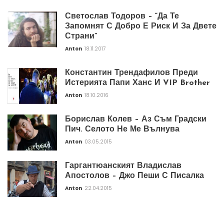
Светослав Тодоров – “Да Те
Запомнят С Добро Е Риск И За Двете
Страни”
Anton
18.11.2017
Константин Трендафилов Преди
Истерията Папи Ханс И VIP Brother
Anton
18.10.2016
Борислав Колев – Аз Съм Градски
Пич. Селото Не Ме Вълнува
Anton
03.05.2015
Гаргантюанският Владислав
Апостолов – Джо Пеши С Писалка
Anton
22.04.2015