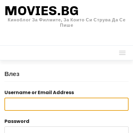
MOVIES.BG
Киноблог За Филмите, За Които Си Струва Да Се
Пише
Togg
navi
Влез
Username or Email Address
Password