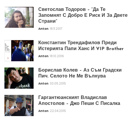
Светослав Тодоров – “Да Те
Запомнят С Добро Е Риск И За Двете
Страни”
Anton
18.11.2017
Константин Трендафилов Преди
Истерията Папи Ханс И VIP Brother
Anton
18.10.2016
Борислав Колев – Аз Съм Градски
Пич. Селото Не Ме Вълнува
Anton
03.05.2015
Гаргантюанският Владислав
Апостолов – Джо Пеши С Писалка
Anton
22.04.2015