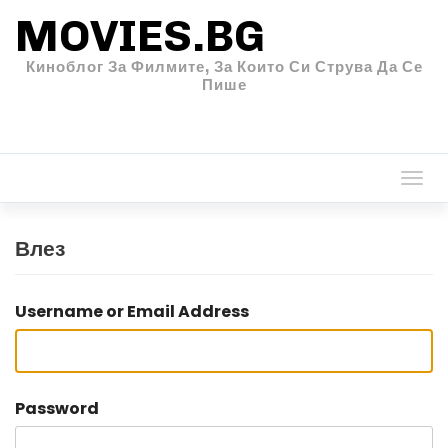
MOVIES.BG
Киноблог За Филмите, За Които Си Струва Да Се
Пише
Togg
navi
Влез
Username or Email Address
Password