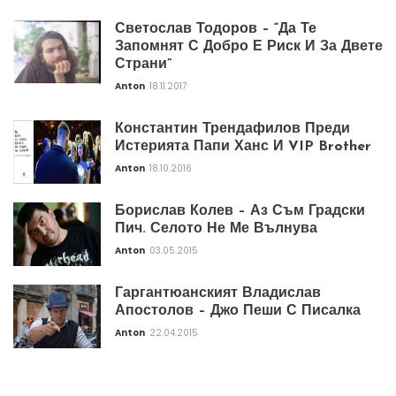
Светослав Тодоров – “Да Те
Запомнят С Добро Е Риск И За Двете
Страни”
Anton
18.11.2017
Константин Трендафилов Преди
Истерията Папи Ханс И VIP Brother
Anton
18.10.2016
Борислав Колев – Аз Съм Градски
Пич. Селото Не Ме Вълнува
Anton
03.05.2015
Гаргантюанският Владислав
Апостолов – Джо Пеши С Писалка
Anton
22.04.2015