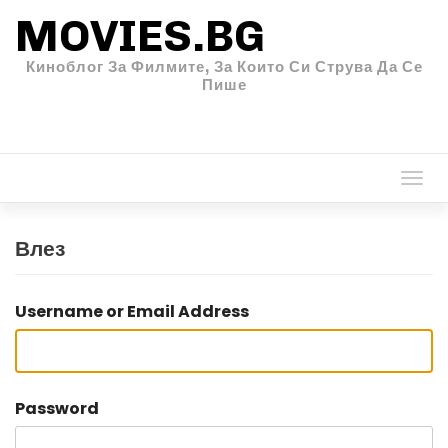
MOVIES.BG
Киноблог За Филмите, За Които Си Струва Да Се
Пише
Togg
navi
Влез
Username or Email Address
Password