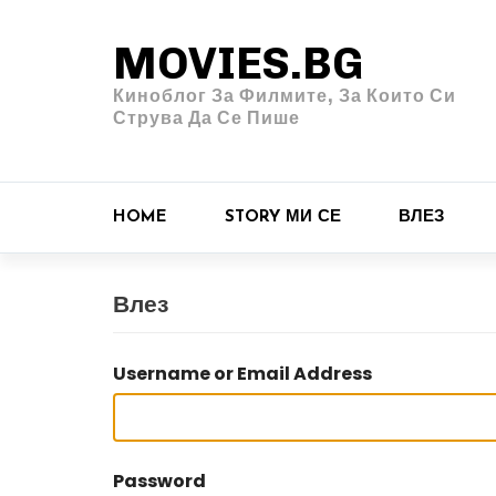
MOVIES.BG
Киноблог За Филмите, За Които Си
Струва Да Се Пише
HOME
STORY МИ СЕ
ВЛЕЗ
Влез
Username or Email Address
Password