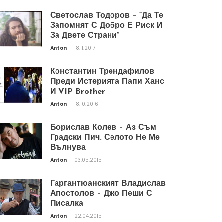
Светослав Тодоров – “Да Те
Запомнят С Добро Е Риск И
За Двете Страни”
Anton
18.11.2017
Константин Трендафилов
Преди Истерията Папи Ханс
И VIP Brother
Anton
18.10.2016
Борислав Колев – Аз Съм
Градски Пич. Селото Не Ме
Вълнува
Anton
03.05.2015
Гаргантюанският Владислав
Апостолов – Джо Пеши С
Писалка
Anton
22.04.2015