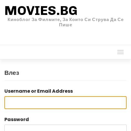
MOVIES.BG
Киноблог За Филмите, За Които Си Струва Да Се
Пише
Togg
navi
Влез
Username or Email Address
Password