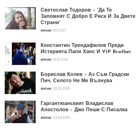
Светослав Тодоров – “Да Те
Запомнят С Добро Е Риск И За Двете
Страни”
Anton
18.11.2017
Константин Трендафилов Преди
Истерията Папи Ханс И VIP Brother
Anton
18.10.2016
Борислав Колев – Аз Съм Градски
Пич. Селото Не Ме Вълнува
Anton
03.05.2015
Гаргантюанският Владислав
Апостолов – Джо Пеши С Писалка
Anton
22.04.2015