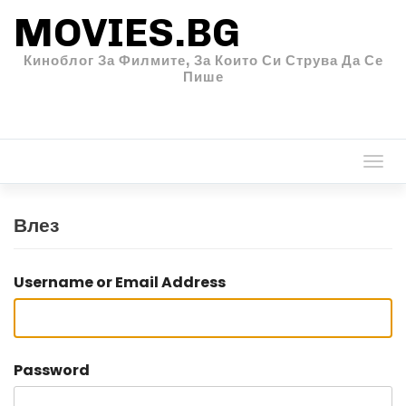
MOVIES.BG
Киноблог За Филмите, За Които Си Струва Да Се
Пише
Togg
navi
Влез
Username or Email Address
Password