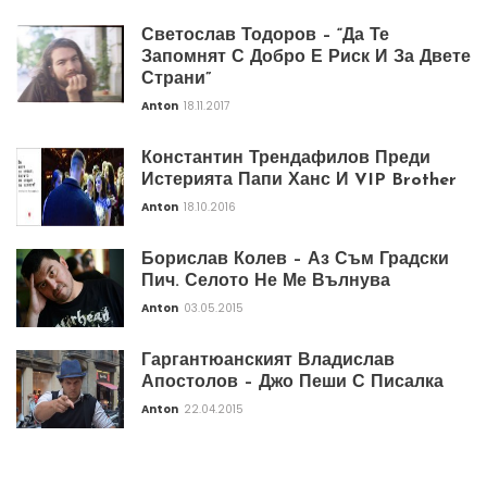
Светослав Тодоров – “Да Те
Запомнят С Добро Е Риск И За Двете
Страни”
Anton
18.11.2017
Константин Трендафилов Преди
Истерията Папи Ханс И VIP Brother
Anton
18.10.2016
Борислав Колев – Аз Съм Градски
Пич. Селото Не Ме Вълнува
Anton
03.05.2015
Гаргантюанският Владислав
Апостолов – Джо Пеши С Писалка
Anton
22.04.2015