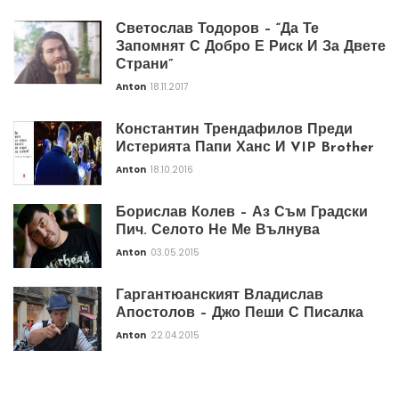
Светослав Тодоров – “Да Те
Запомнят С Добро Е Риск И За Двете
Страни”
Anton
18.11.2017
Константин Трендафилов Преди
Истерията Папи Ханс И VIP Brother
Anton
18.10.2016
Борислав Колев – Аз Съм Градски
Пич. Селото Не Ме Вълнува
Anton
03.05.2015
Гаргантюанският Владислав
Апостолов – Джо Пеши С Писалка
Anton
22.04.2015