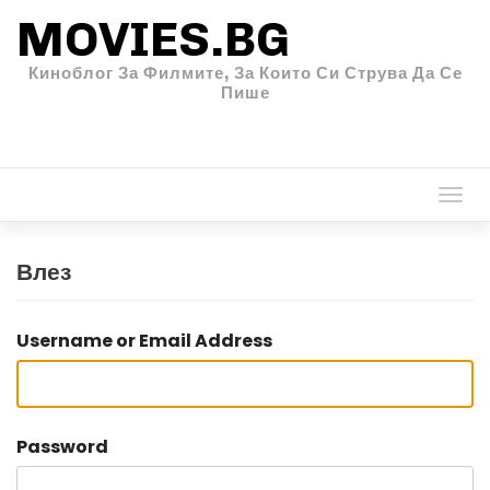
MOVIES.BG
Киноблог За Филмите, За Които Си Струва Да Се
Пише
Togg
navi
Влез
Username or Email Address
Password