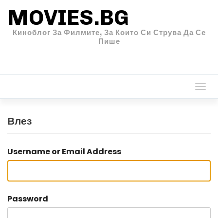
MOVIES.BG
Киноблог За Филмите, За Които Си Струва Да Се
Пише
Togg
navi
Влез
Username or Email Address
Password