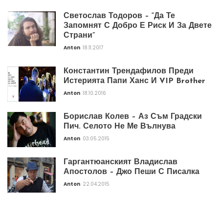
Светослав Тодоров – “Да Те
Запомнят С Добро Е Риск И За Двете
Страни”
Anton
18.11.2017
Константин Трендафилов Преди
Истерията Папи Ханс И VIP Brother
Anton
18.10.2016
Борислав Колев – Аз Съм Градски
Пич. Селото Не Ме Вълнува
Anton
03.05.2015
Гаргантюанският Владислав
Апостолов – Джо Пеши С Писалка
Anton
22.04.2015