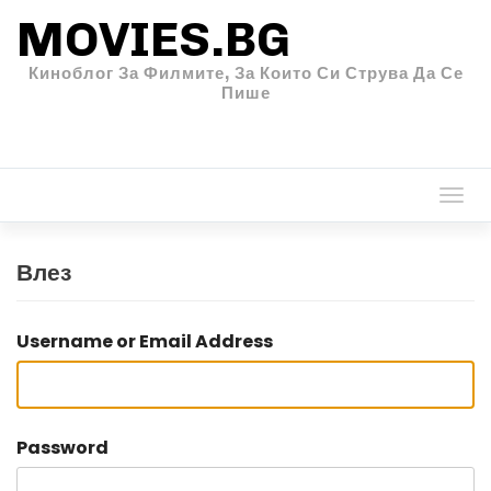
MOVIES.BG
Киноблог За Филмите, За Които Си Струва Да Се
Пише
Togg
navi
Влез
Username or Email Address
Password