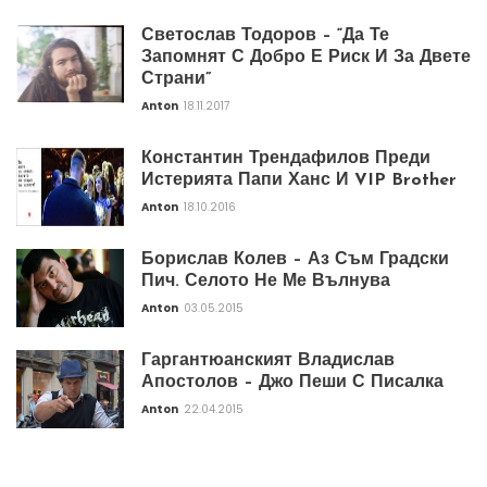
Светослав Тодоров – “Да Те
Запомнят С Добро Е Риск И За Двете
Страни”
Anton
18.11.2017
Константин Трендафилов Преди
Истерията Папи Ханс И VIP Brother
Anton
18.10.2016
Борислав Колев – Аз Съм Градски
Пич. Селото Не Ме Вълнува
Anton
03.05.2015
Гаргантюанският Владислав
Апостолов – Джо Пеши С Писалка
Anton
22.04.2015