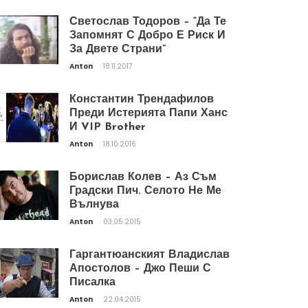
Светослав Тодоров – “Да Те
Запомнят С Добро Е Риск И
За Двете Страни”
Anton
18.11.2017
Константин Трендафилов
Преди Истерията Папи Ханс
И VIP Brother
Anton
18.10.2016
Борислав Колев – Аз Съм
Градски Пич. Селото Не Ме
Вълнува
Anton
03.05.2015
Гаргантюанският Владислав
Апостолов – Джо Пеши С
Писалка
Anton
22.04.2015