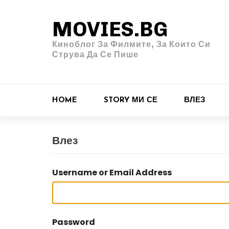
MOVIES.BG
Киноблог За Филмите, За Които Си
Струва Да Се Пише
HOME
STORY МИ СЕ
ВЛЕЗ
Влез
Username or Email Address
Password