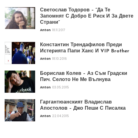
Светослав Тодоров – “Да Те
Запомнят С Добро Е Риск И За Двете
Страни”
Anton
18.11.2017
Константин Трендафилов Преди
Истерията Папи Ханс И VIP Brother
Anton
18.10.2016
Борислав Колев – Аз Съм Градски
Пич. Селото Не Ме Вълнува
Anton
03.05.2015
Гаргантюанският Владислав
Апостолов – Джо Пеши С Писалка
Anton
22.04.2015