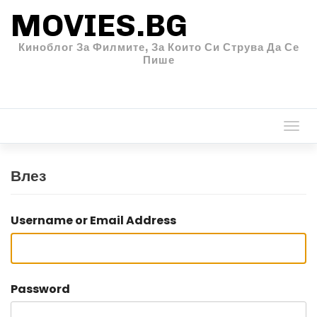
MOVIES.BG
Киноблог За Филмите, За Които Си Струва Да Се
Пише
Togg
navi
Влез
Username or Email Address
Password