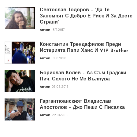
Светослав Тодоров – “Да Те
Запомнят С Добро Е Риск И За Двете
Страни”
Anton
18.11.2017
Константин Трендафилов Преди
Истерията Папи Ханс И VIP Brother
Anton
18.10.2016
Борислав Колев – Аз Съм Градски
Пич. Селото Не Ме Вълнува
Anton
03.05.2015
Гаргантюанският Владислав
Апостолов – Джо Пеши С Писалка
Anton
22.04.2015