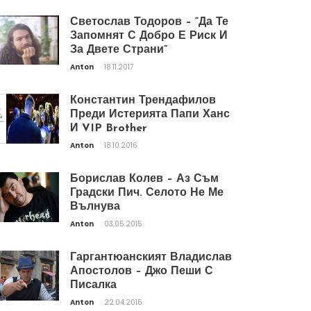
Светослав Тодоров – “Да Те
Запомнят С Добро Е Риск И
За Двете Страни”
Anton
18.11.2017
Константин Трендафилов
Преди Истерията Папи Ханс
И VIP Brother
Anton
18.10.2016
Борислав Колев – Аз Съм
Градски Пич. Селото Не Ме
Вълнува
Anton
03.05.2015
Гаргантюанският Владислав
Апостолов – Джо Пеши С
Писалка
Anton
22.04.2015