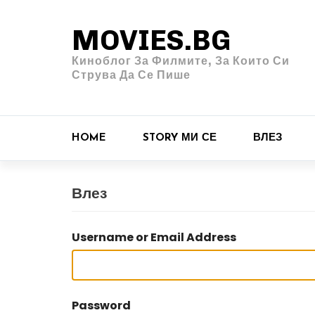
MOVIES.BG
Киноблог За Филмите, За Които Си
Струва Да Се Пише
HOME
STORY МИ СЕ
ВЛЕЗ
Влез
Username or Email Address
Password