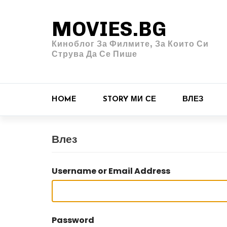
MOVIES.BG
Киноблог За Филмите, За Които Си
Струва Да Се Пише
HOME
STORY МИ СЕ
ВЛЕЗ
Влез
Username or Email Address
Password