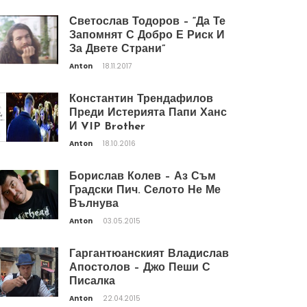
Светослав Тодоров – “Да Те
Запомнят С Добро Е Риск И
За Двете Страни”
Anton
18.11.2017
Константин Трендафилов
Преди Истерията Папи Ханс
И VIP Brother
Anton
18.10.2016
Борислав Колев – Аз Съм
Градски Пич. Селото Не Ме
Вълнува
Anton
03.05.2015
Гаргантюанският Владислав
Апостолов – Джо Пеши С
Писалка
Anton
22.04.2015