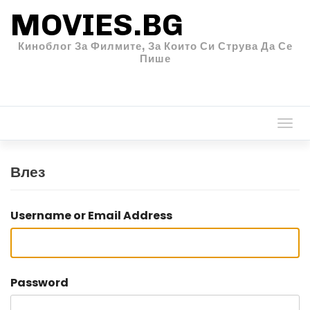
MOVIES.BG
Киноблог За Филмите, За Които Си Струва Да Се
Пише
Togg
navi
Влез
Username or Email Address
Password