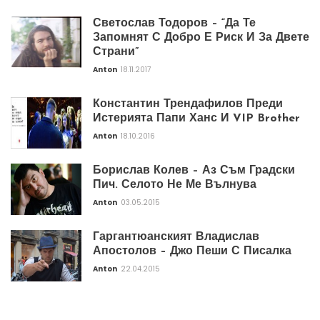
Светослав Тодоров – “Да Те
Запомнят С Добро Е Риск И За Двете
Страни”
Anton
18.11.2017
Константин Трендафилов Преди
Истерията Папи Ханс И VIP Brother
Anton
18.10.2016
Борислав Колев – Аз Съм Градски
Пич. Селото Не Ме Вълнува
Anton
03.05.2015
Гаргантюанският Владислав
Апостолов – Джо Пеши С Писалка
Anton
22.04.2015