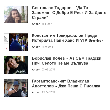
Светослав Тодоров – “Да Те
Запомнят С Добро Е Риск И За Двете
Страни”
Anton
18.11.2017
Константин Трендафилов Преди
Истерията Папи Ханс И VIP Brother
Anton
18.10.2016
Борислав Колев – Аз Съм Градски
Пич. Селото Не Ме Вълнува
Anton
03.05.2015
Гаргантюанският Владислав
Апостолов – Джо Пеши С Писалка
Anton
22.04.2015