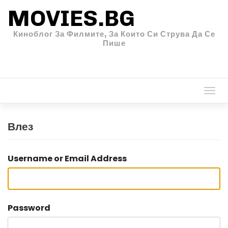
MOVIES.BG
Киноблог За Филмите, За Които Си Струва Да Се
Пише
Togg
navi
Влез
Username or Email Address
Password