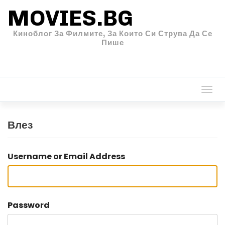
MOVIES.BG
Киноблог За Филмите, За Които Си Струва Да Се
Пише
Togg
navi
Влез
Username or Email Address
Password