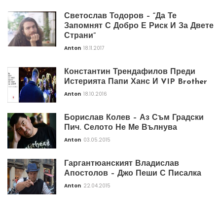
Светослав Тодоров – “Да Те
Запомнят С Добро Е Риск И За Двете
Страни”
Anton
18.11.2017
Константин Трендафилов Преди
Истерията Папи Ханс И VIP Brother
Anton
18.10.2016
Борислав Колев – Аз Съм Градски
Пич. Селото Не Ме Вълнува
Anton
03.05.2015
Гаргантюанският Владислав
Апостолов – Джо Пеши С Писалка
Anton
22.04.2015