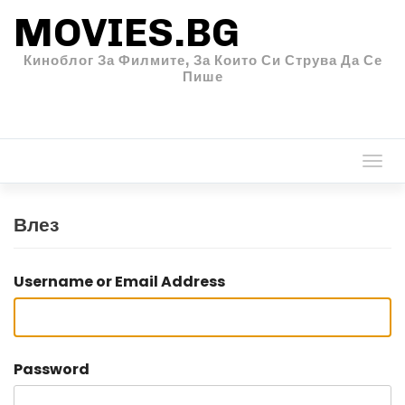
MOVIES.BG
Киноблог За Филмите, За Които Си Струва Да Се
Пише
Togg
navi
Влез
Username or Email Address
Password