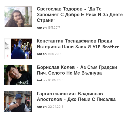
Светослав Тодоров – “Да Те
Запомнят С Добро Е Риск И За Двете
Страни”
Anton
18.11.2017
Константин Трендафилов Преди
Истерията Папи Ханс И VIP Brother
Anton
18.10.2016
Борислав Колев – Аз Съм Градски
Пич. Селото Не Ме Вълнува
Anton
03.05.2015
Гаргантюанският Владислав
Апостолов – Джо Пеши С Писалка
Anton
22.04.2015