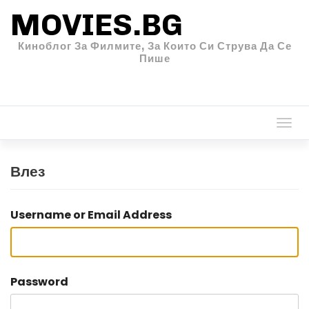
MOVIES.BG
Киноблог За Филмите, За Които Си Струва Да Се
Пише
Togg
navi
Влез
Username or Email Address
Password