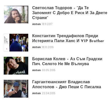
Светослав Тодоров – “Да Те
Запомнят С Добро Е Риск И За Двете
Страни”
Anton
18.11.2017
Константин Трендафилов Преди
Истерията Папи Ханс И VIP Brother
Anton
18.10.2016
Борислав Колев – Аз Съм Градски
Пич. Селото Не Ме Вълнува
Anton
03.05.2015
Гаргантюанският Владислав
Апостолов – Джо Пеши С Писалка
Anton
22.04.2015