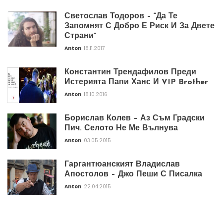
Светослав Тодоров – “Да Те
Запомнят С Добро Е Риск И За Двете
Страни”
Anton
18.11.2017
Константин Трендафилов Преди
Истерията Папи Ханс И VIP Brother
Anton
18.10.2016
Борислав Колев – Аз Съм Градски
Пич. Селото Не Ме Вълнува
Anton
03.05.2015
Гаргантюанският Владислав
Апостолов – Джо Пеши С Писалка
Anton
22.04.2015