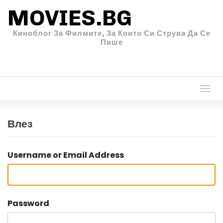
MOVIES.BG
Киноблог За Филмите, За Които Си Струва Да Се
Пише
Togg
navi
Влез
Username or Email Address
Password