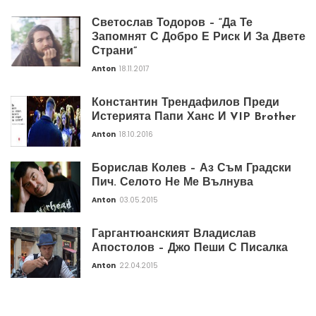
Светослав Тодоров – “Да Те
Запомнят С Добро Е Риск И За Двете
Страни”
Anton
18.11.2017
Константин Трендафилов Преди
Истерията Папи Ханс И VIP Brother
Anton
18.10.2016
Борислав Колев – Аз Съм Градски
Пич. Селото Не Ме Вълнува
Anton
03.05.2015
Гаргантюанският Владислав
Апостолов – Джо Пеши С Писалка
Anton
22.04.2015