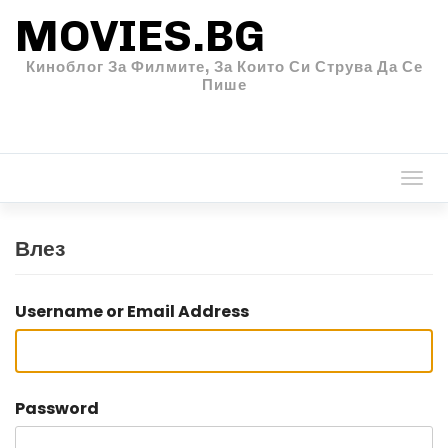
MOVIES.BG
Киноблог За Филмите, За Които Си Струва Да Се
Пише
Togg
navi
Влез
Username or Email Address
Password